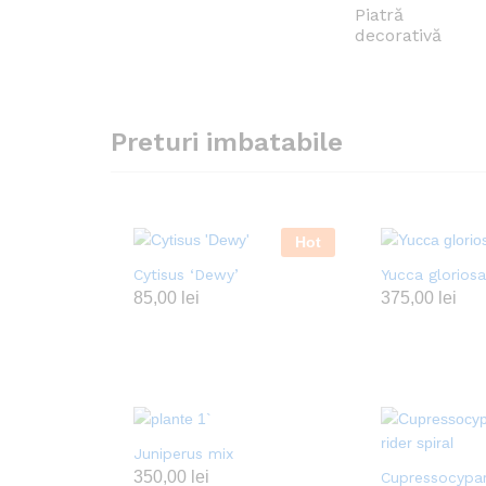
Piatră
decorativă
Preturi imbatabile
Hot
Cytisus ‘Dewy’
Yucca gloriosa
85,00
lei
375,00
lei
Juniperus mix
350,00
lei
Cupressocypar