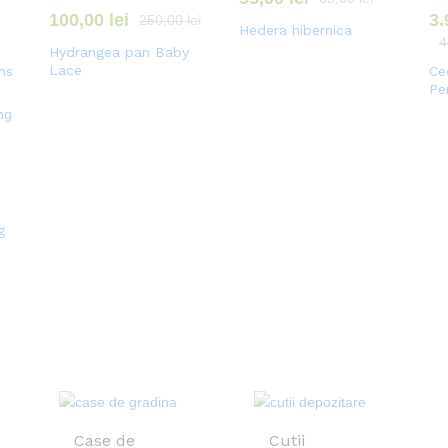
100,00
lei
3
250,00
lei
Hedera hibernica
4
Hydrangea pan Baby
Lace
ns
Ce
Pe
g
Case de
Cutii