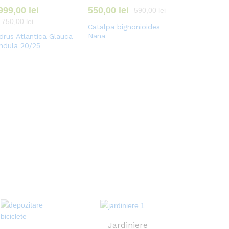
.999,00
lei
550,00
lei
590,00
lei
.750,00
lei
Catalpa bignonioides
Nana
drus Atlantica Glauca
ndula 20/25
Jardiniere