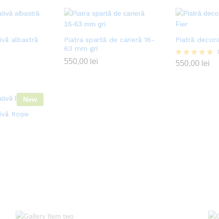
ivă albastră
Piatra spartă de carieră 16-
Piatră decora
63 mm gri
550,00
lei
Evaluat la
550,00
lei
5.00
din 5
New
ivă Roșie