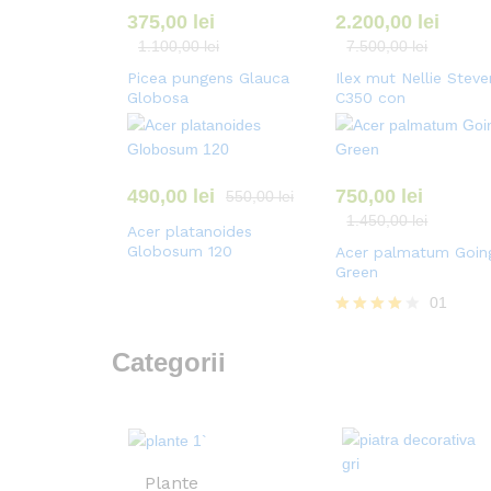
375,00
lei
2.200,00
lei
1.100,00
lei
7.500,00
lei
Picea pungens Glauca
Ilex mut Nellie Steve
Globosa
C350 con
490,00
lei
750,00
lei
550,00
lei
1.450,00
lei
Acer platanoides
Globosum 120
Acer palmatum Goin
Green
01
Evaluat la
4.00
Categorii
din 5
Plante