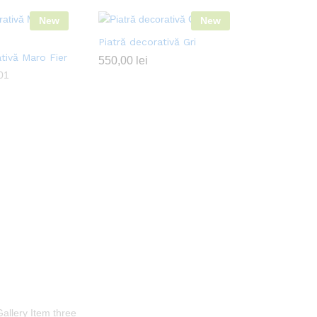
New
New
Piatră decorativă Gri
tivă Maro Fier
550,00
lei
01