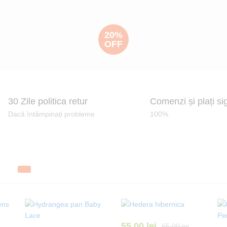
20%
OFF
30 Zile politica retur
Comenzi și plați si
Dacă întâmpinați probleme
100%
55,00
lei
65,00
lei