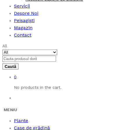
Servicii
Despre Noi
Peisagiști
Magazin
Contact
All
0
No products in the cart.
Plante
Case de grădină