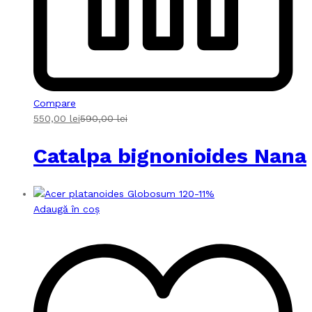
Compare
550,00
lei
590,00
lei
Catalpa bignonioides Nana
-
11
%
Adaugă în coș