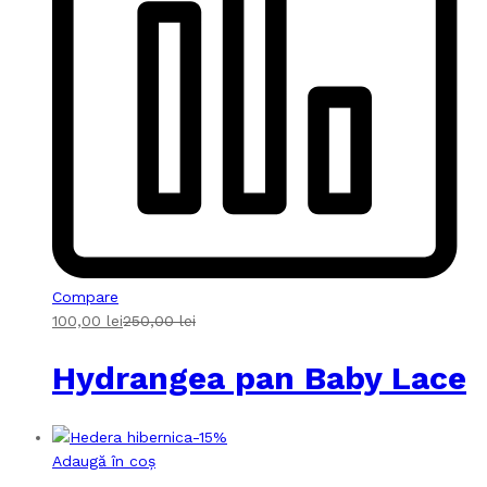
Compare
100,00
lei
250,00
lei
Hydrangea pan Baby Lace
-
15
%
Adaugă în coș