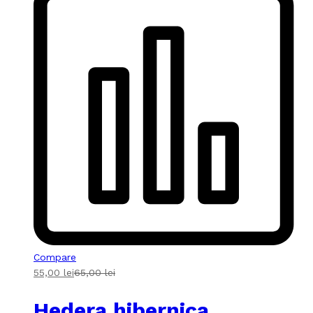
Compare
55,00
lei
65,00
lei
Hedera hibernica