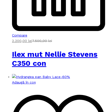
Compare
2.200,00
lei
7.500,00
lei
Ilex mut Nellie Stevens
C350 con
-
60
%
Adaugă în coș