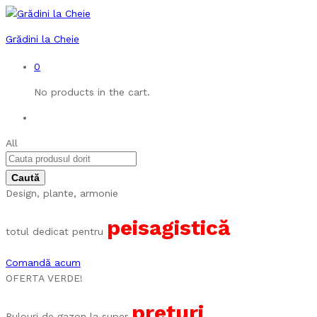
Grădini la Cheie
0
No products in the cart.
All
Design, plante, armonie
peisagistică
totul dedicat pentru
Comandă acum
OFERTA VERDE!
prețuri
Rulouri de gazon la super