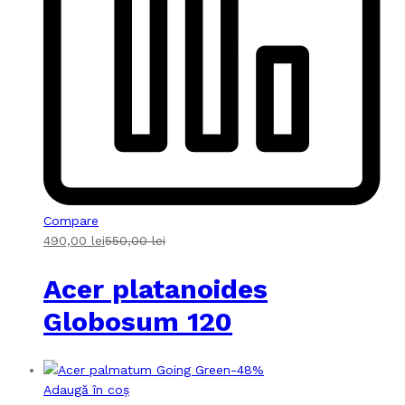
Compare
490,00
lei
550,00
lei
Acer platanoides
Globosum 120
-
48
%
Adaugă în coș