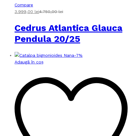
Compare
3.999,00
lei
4.750,00
lei
Cedrus Atlantica Glauca
Pendula 20/25
-
7
%
Adaugă în coș