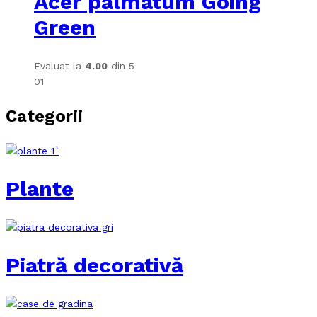
Acer palmatum Going
Green
Evaluat la
4.00
din 5
01
Categorii
Plante
Piatră decorativă