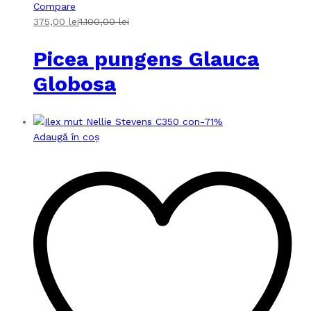
Compare
375,00
lei
1.100,00
lei
Picea pungens Glauca
Globosa
-
71
%
Adaugă în coș