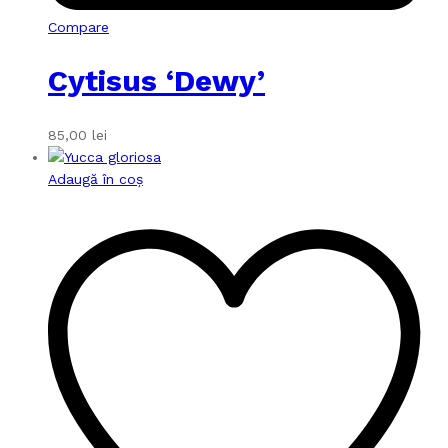
Compare
Cytisus ‘Dewy’
85,00
lei
Adaugă în coș