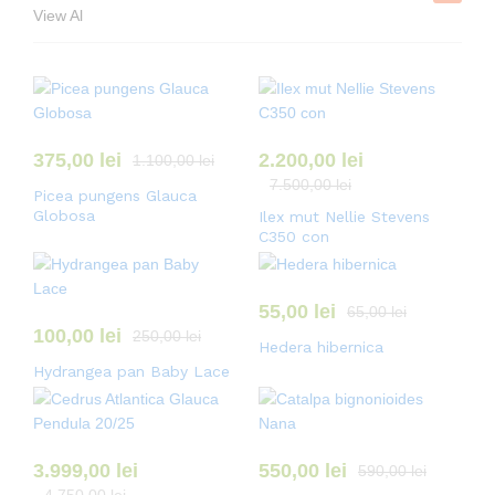
View Al
375,00
lei
2.200,00
lei
1.100,00
lei
7.500,00
lei
Picea pungens Glauca
Globosa
Ilex mut Nellie Stevens
C350 con
55,00
lei
65,00
lei
100,00
lei
250,00
lei
Hedera hibernica
Hydrangea pan Baby Lace
3.999,00
lei
550,00
lei
590,00
lei