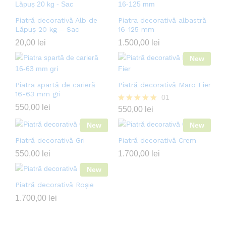
Piatră decorativă Alb de
Piatra decorativă albastră
Lăpuș 20 kg – Sac
16-125 mm
20,00
lei
1.500,00
lei
New
Piatra spartă de carieră
Piatră decorativă Maro Fier
16-63 mm gri
01
550,00
lei
Evaluat la
550,00
lei
5.00
New
din 5
New
Piatră decorativă Gri
Piatră decorativă Crem
550,00
lei
1.700,00
lei
New
Piatră decorativă Roșie
1.700,00
lei