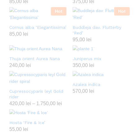
85,00
lei
375,00
lei
Hot
Hot
Cornus alba ‘Elegantissima’
Buddleja dav. Flutterby
‘Red’
85,00
lei
95,00
lei
Thuja orient Aurea Nana
Juniperus mix
240,00
lei
350,00
lei
Azalea indica
570,00
lei
Cupressocyparis leyl Gold
rider
420,00
lei
–
1.750,00
lei
Hosta ‘Fire & Ice’
55,00
lei