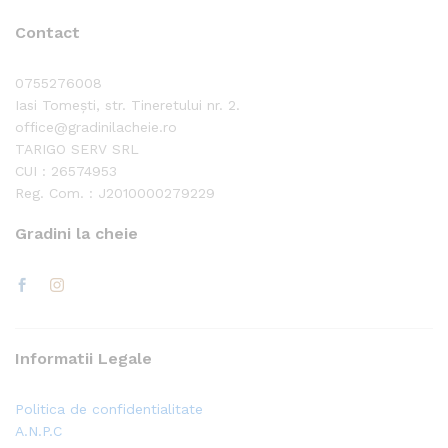
Contact
0755276008
Iasi Tomești, str. Tineretului nr. 2.
office@gradinilacheie.ro
TARIGO SERV SRL
CUI : 26574953
Reg. Com. : J2010000279229
Gradini la cheie
Informatii Legale
Politica de confidentialitate
A.N.P.C