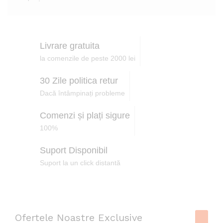
t
l
i
Livrare gratuita
la comenzile de peste 2000 lei
30 Zile politica retur
Dacă întâmpinați probleme
Comenzi și plați sigure
100%
Suport Disponibil
Suport la un click distantă
Ofertele Noastre Exclusive