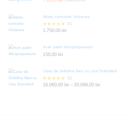
Evaluat la
750,00
lei
1.450,00
lei
4.00
din 5
Abies concolor Violacea
01
Evaluat la
1.750,00
lei
5.00
din 5
Acer palm Atropurpureum
150,00
lei
Casa de Grădina Neo cu Ușa Standard
02
Evaluat la
16.060,00
lei
–
20.086,00
lei
5.00
din 5