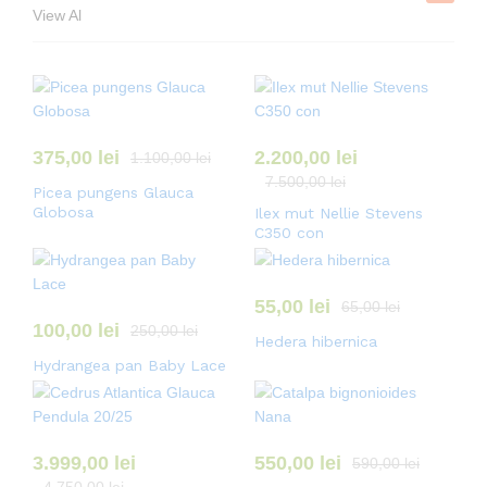
View Al
375,00
lei
2.200,00
lei
1.100,00
lei
7.500,00
lei
Picea pungens Glauca
Globosa
Ilex mut Nellie Stevens
C350 con
55,00
lei
65,00
lei
100,00
lei
250,00
lei
Hedera hibernica
Hydrangea pan Baby Lace
3.999,00
lei
550,00
lei
590,00
lei