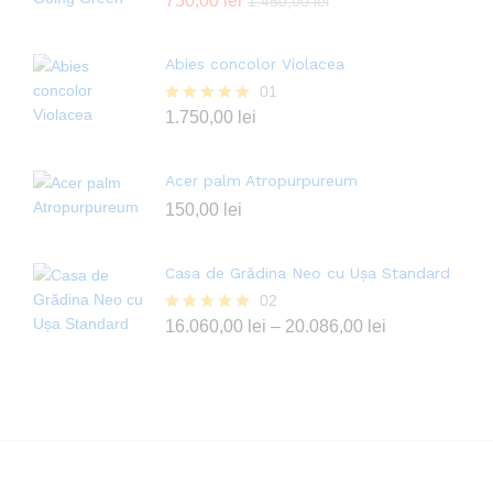
Evaluat la
750,00
lei
1.450,00
lei
4.00
din 5
Abies concolor Violacea
01
Evaluat la
1.750,00
lei
5.00
din 5
Acer palm Atropurpureum
150,00
lei
Casa de Grădina Neo cu Ușa Standard
02
Evaluat la
16.060,00
lei
–
20.086,00
lei
5.00
din 5