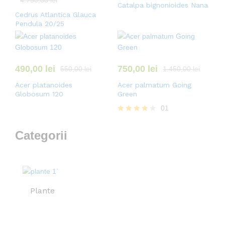
4.750,00
lei
Catalpa bignonioides Nana
Cedrus Atlantica Glauca
Pendula 20/25
490,00
lei
750,00
lei
550,00
lei
1.450,00
lei
Acer platanoides
Acer palmatum Going
Globosum 120
Green
01
Evaluat la
4.00
Categorii
din 5
Plante