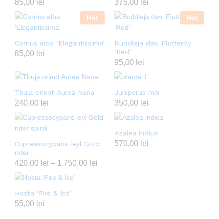
85,00
lei
375,00
lei
Hot
Hot
Cornus alba ‘Elegantissima’
Buddleja dav. Flutterby
‘Red’
85,00
lei
95,00
lei
Thuja orient Aurea Nana
Juniperus mix
240,00
lei
350,00
lei
Azalea indica
570,00
lei
Cupressocyparis leyl Gold
rider
420,00
lei
–
1.750,00
lei
Hosta ‘Fire & Ice’
55,00
lei