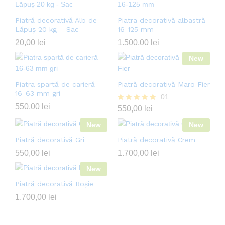
Piatră decorativă Alb de
Piatra decorativă albastră
Lăpuș 20 kg – Sac
16-125 mm
20,00
lei
1.500,00
lei
New
Piatra spartă de carieră
Piatră decorativă Maro Fier
16-63 mm gri
01
550,00
lei
Evaluat la
550,00
lei
5.00
New
din 5
New
Piatră decorativă Gri
Piatră decorativă Crem
550,00
lei
1.700,00
lei
New
Piatră decorativă Roșie
1.700,00
lei