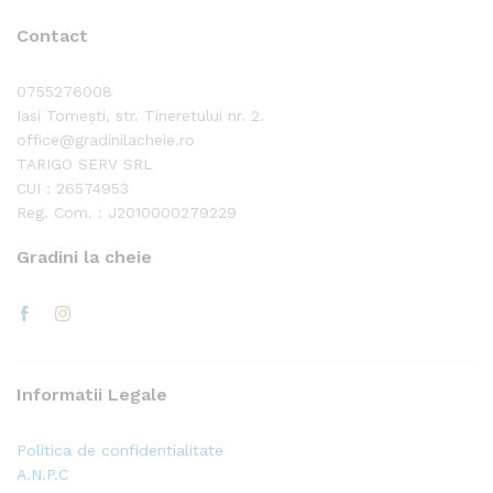
Contact
0755276008
Iasi Tomești, str. Tineretului nr. 2.
office@gradinilacheie.ro
TARIGO SERV SRL
CUI : 26574953
Reg. Com. : J2010000279229
Gradini la cheie
Informatii Legale
Politica de confidentialitate
A.N.P.C