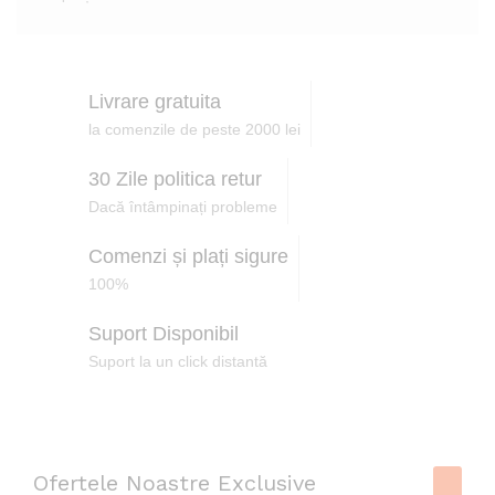
t
l
i
Livrare gratuita
la comenzile de peste 2000 lei
30 Zile politica retur
Dacă întâmpinați probleme
Comenzi și plați sigure
100%
Suport Disponibil
Suport la un click distantă
Ofertele Noastre Exclusive