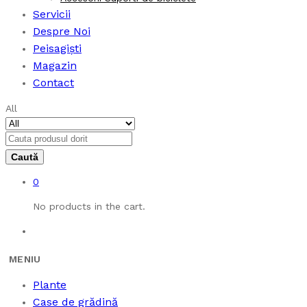
Servicii
Despre Noi
Peisagiști
Magazin
Contact
All
0
No products in the cart.
Plante
Case de grădină