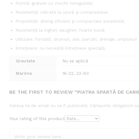
Formă: granule cu muchii neregulate;
Rezistență: ridicată la uzură și compresiune;
Proprietăți: drenaj eficient și compactare excelentă;
Rezistență la îngheț-dezgheț: foarte bună;
Utilizare: fundații, drumuri, alei, parcări, drenaje, umpluturi
Întreținere: nu necesită întreținere specială.
Greutate
Nu se aplică
Marime
16-22, 22-63
BE THE FIRST TO REVIEW “PIATRA SPARTĂ DE CARI
Adresa ta de email nu va fi publicată.
Câmpurile obligatorii 
Your rating of this product