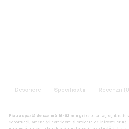
Descriere
Specificații
Recenzii (0
Piatra spartă de carieră 16-63 mm gri
este un agregat natural
construcții, amenajări exterioare și proiecte de infrastructură.
excelentă, capacitate ridicată de drenaj și rezistență în timp.