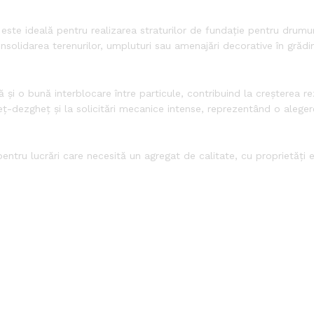
este ideală pentru realizarea straturilor de fundație pentru drumuri,
olidarea terenurilor, umpluturi sau amenajări decorative în grădini
și o bună interblocare între particule, contribuind la creșterea re
gheț-dezgheț și la solicitări mecanice intense, reprezentând o aleger
entru lucrări care necesită un agregat de calitate, cu proprietăți 