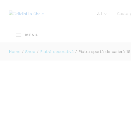
Piatra spartă de carieră 16-63 mm 
All
Descriere
Specificații
Recenzii (0)
Home
/
Shop
/
Piatră decorativă
/
Piatra spartă de carieră 1