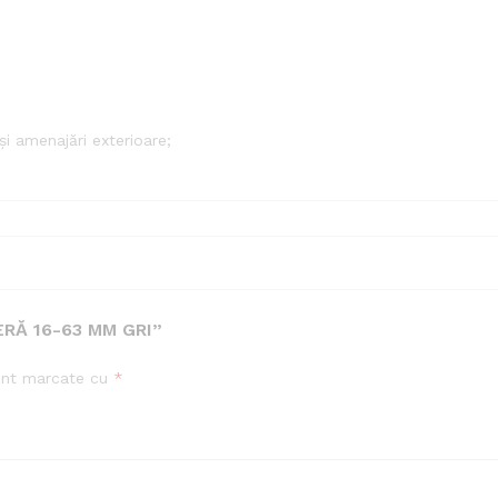
 și amenajări exterioare;
ERĂ 16-63 MM GRI”
sunt marcate cu
*