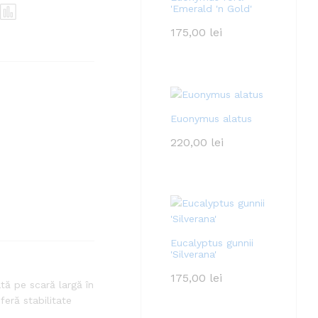
'Emerald 'n Gold'
175,00
lei
Euonymus alatus
220,00
lei
Eucalyptus gunnii
'Silverana'
175,00
lei
ată pe scară largă în
feră stabilitate