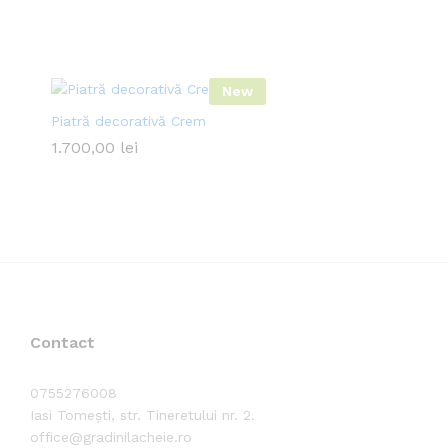
din 5
New
Piatră decorativă Crem
1.700,00
lei
Contact
0755276008
Iasi Tomești, str. Tineretului nr. 2.
office@gradinilacheie.ro