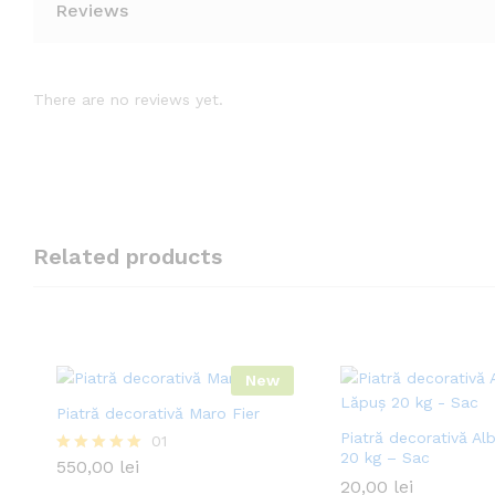
Reviews
There are no reviews yet.
Related products
New
Piatră decorativă Maro Fier
Piatră decorativă Al
01
20 kg – Sac
550,00
lei
Evaluat la
5.00
20,00
lei