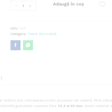
Adaugă în coș
spartă
de
carieră
16-
63
SKU:
N/A
mm
Category:
Piatră decorativă
gri
quantity
)
 obținut prin concasarea rocilor provenite din carieră, fiind utiliz
 Datorită granulației cuprinse între
22,4 și 63 mm
, acest material o