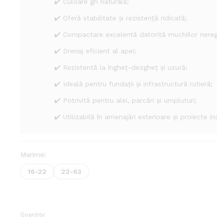
✔️ Culoare gri naturală;
✔️ Oferă stabilitate și rezistență ridicată;
✔️ Compactare excelentă datorită muchiilor nereg
✔️ Drenaj eficient al apei;
✔️ Rezistentă la îngheț-dezgheț și uzură;
✔️ Ideală pentru fundații și infrastructură rutieră;
✔️ Potrivită pentru alei, parcări și umpluturi;
✔️ Utilizabilă în amenajări exterioare și proiecte in
Marime:
16-22
22-63
Quantity:
Piatra