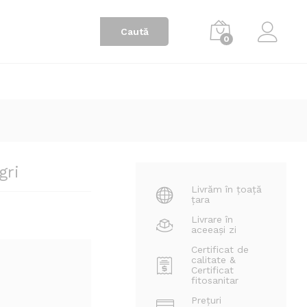
550,00
lei
Adaugă în coș
0
gri
Livrăm în țoață
țara
Livrare în
aceeași zi
Certificat de
calitate &
Certificat
fitosanitar
Prețuri