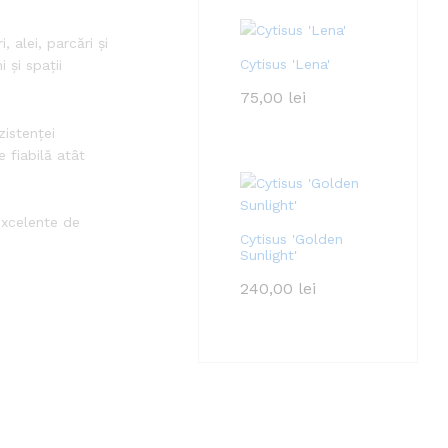
 alei, parcări și
Cytisus 'Lena'
 și spații
75,00
lei
zistenței
e fiabilă atât
excelente de
Cytisus 'Golden
Sunlight'
240,00
lei