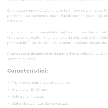
Cu o culoare gri naturală și o structură robustă, piatra spartă 
platforme. De asemenea, poate fi utilizată pentru drenaje, cons
exterioare.
Granulele cu muchii neregulate asigură o compactare eficientă 
structurilor realizate. Materialul este durabil, rezistent la în
pentru utilizări rezidențiale, cât și pentru proiecte industriale.
Piatra spartă de carieră 16-63 mm gri
este soluția practică p
susținere și drenaj.
Caracteristici:
Tip produs: piatră spartă de carieră;
Granulație: 16-63 mm;
Culoare: gri natural;
Material: rocă naturală concasată;