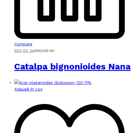
Compare
550,00
lei
590,00
lei
Catalpa bignonioides Nana
-
11
%
Adaugă în coș