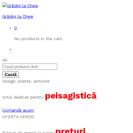
Grădini la Cheie
0
No products in the cart.
All
Design, plante, armonie
peisagistică
totul dedicat pentru
Comandă acum
OFERTA VERDE!
prețuri
Rulouri de gazon la super