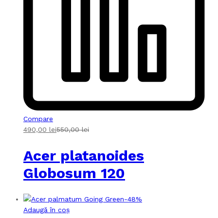
Compare
490,00
lei
550,00
lei
Acer platanoides
Globosum 120
-
48
%
Adaugă în coș