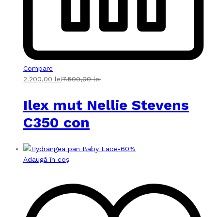
Compare
2.200,00
lei
7.500,00
lei
Ilex mut Nellie Stevens
C350 con
-
60
%
Adaugă în coș