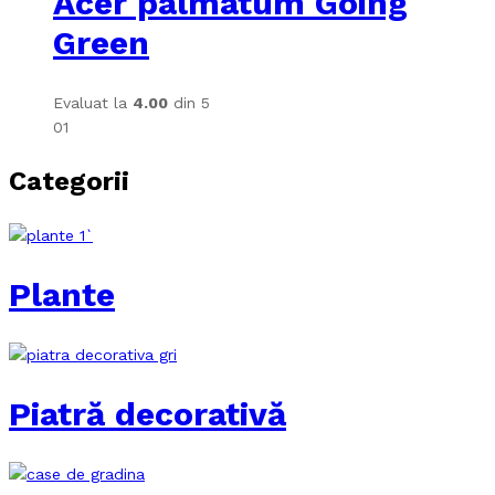
Acer palmatum Going
Green
Evaluat la
4.00
din 5
01
Categorii
Plante
Piatră decorativă