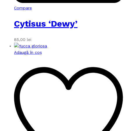
Compare
Cytisus ‘Dewy’
85,00
lei
Adaugă în coș