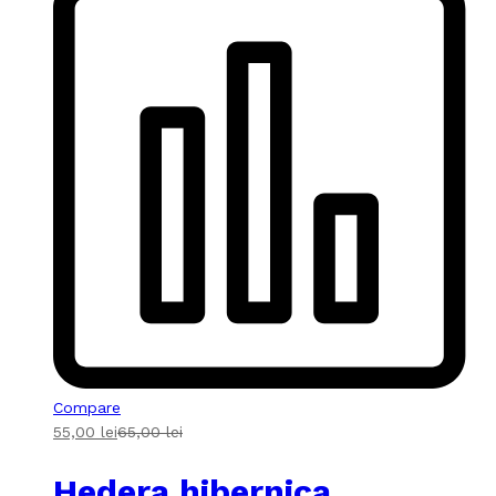
Compare
55,00
lei
65,00
lei
Hedera hibernica