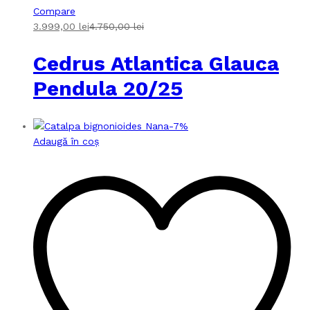
Compare
3.999,00
lei
4.750,00
lei
Cedrus Atlantica Glauca
Pendula 20/25
-
7
%
Adaugă în coș