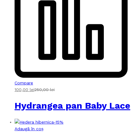
Compare
100,00
lei
250,00
lei
Hydrangea pan Baby Lace
-
15
%
Adaugă în coș