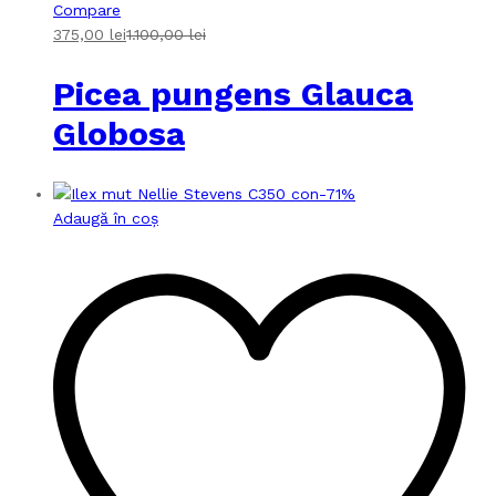
Compare
375,00
lei
1.100,00
lei
Picea pungens Glauca
Globosa
-
71
%
Adaugă în coș