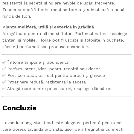
rezistentă la secetă și nu are nevoie de udări frecvente.
Tunderea după înflorire menține forma și stimulează o nouă
rundă de flori.
Planta meliferă, utilă și estetică în grădină
Atragătoare pentru albine și fluturi. Parfumul natural respinge
țânțarii și moliile. Florile pot fi uscate și folosite în buchete,
săculeți parfumati sau produse cosmetice.
✅ Înflorire timpurie și abundentă
✅ Parfum intens, ideal pentru recoltă sau decor
✅ Port compact, perfect pentru borduri și ghivece
✅ Întreținere redusă, rezistentă la secetă
✅ Atragătoare pentru polenizatori, respinge dăunători
Concluzie
Lavandula ang Munstead este alegerea perfectă pentru cei
care doresc lavandă aromată, ușor de întreținut și cu efect