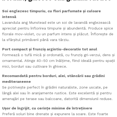
Soi englezesc timpuriu, cu flori parfumate și culoare
intensă
Lavandula ang Munstead este un soi de lavandă englezească
apreciat pentru înflorirea timpurie și abundentă. Produce spice
florale mov-violet, cu un parfum intens și plăcut. Înflorește de
la sfârșitul primăverii până vara târziu.
Port compact și frunziș argintiu-decorativ tot anul
Formează o tufă mică și ordonată, cu frunziș gri-verzui, dens și
ornamental. Atinge 40–50 cm înălțime, fiind ideală pentru spații
mici, borduri sau cultivare în ghivece.
Recomandată pentru borduri, alei, stâncării sau grădini
mediteraneene
Se potrivește perfect în grădini naturaliste, zone uscate, pe
lângă alei sau în aranjamente rustice. Este excelentă și pentru
amenajări pe terase sau balcoane, datorită dimensiunii reduse.
Ușor de îngrijit, cu cerințe minime de întreținere
Preferă soluri bine drenate și expunere la soare. Este foarte