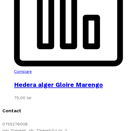
Compare
Hedera alger Gloire Marengo
75,00
lei
Contact
0755276008
Iasi Tomești, str. Tineretului nr. 2.