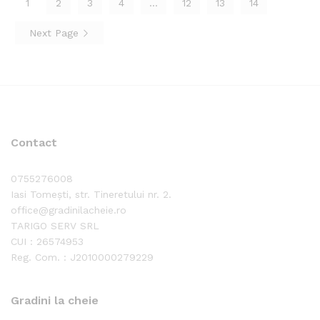
1
2
3
4
…
12
13
14
Next Page
Contact
0755276008
Iasi Tomești, str. Tineretului nr. 2.
office@gradinilacheie.ro
TARIGO SERV SRL
CUI : 26574953
Reg. Com. : J2010000279229
Gradini la cheie