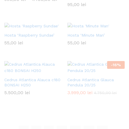
de
95,00
lei
prețuri:
990,00 lei
până
la
1.400,00 lei
Hosta ‘Raspberry Sundae’
Hosta ‘Minute Man’
55,00
lei
55,00
lei
-
16
%
Cedrus Atlantica Alauca c180
Cedrus Atlantica Glauca
BONSAI H250
Pendula 20/25
5.500,00
lei
3.999,00
lei
4.750,00
lei