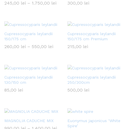
Interval
245,00
lei
–
1.750,00
lei
300,00
lei
ț
de
prețuri:
xim
245,00 lei
până
la
1.750,00 lei
Cupressocyparis leylandii
Cupressocyparis leylandii
150/175 cm
150/175 cm Premium
Interval
260,00
lei
–
550,00
lei
215,00
lei
de
prețuri:
260,00 lei
până
la
550,00 lei
Cupressocyparis leylandii
Cupressocyparis leylandii
130/150 cm
250/300cm
85,00
lei
500,00
lei
MAGNOLIA CADUCHE MIX
Euonymus japonicus ‘White
Spire’
Interval
990,00
lei
–
1.400,00
lei