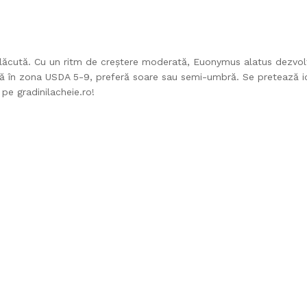
ăcută. Cu un ritm de creștere moderată, Euonymus alatus dezvoltă u
 până în zona USDA 5-9, preferă soare sau semi-umbră. Se pretează 
pe gradinilacheie.ro!