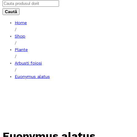
Home
/
Shop
/
Plante
/
Arbusti foiosi
/
Euonymus alatus
Euonymus alatus