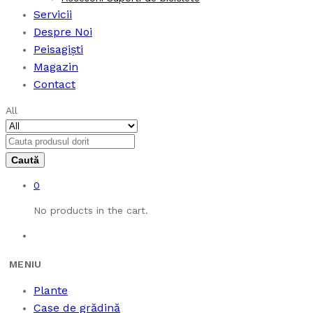
Servicii
Despre Noi
Peisagiști
Magazin
Contact
All
0
No products in the cart.
Plante
Case de grădină