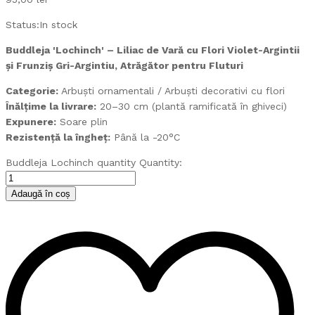
Status:
In stock
Buddleja 'Lochinch' – Liliac de Vară cu Flori Violet-Argintii
și Frunziș Gri-Argintiu, Atrăgător pentru Fluturi
Categorie:
Arbuști ornamentali / Arbuști decorativi cu flori
Înălțime la livrare:
20–30 cm (plantă ramificată în ghiveci)
Expunere:
Soare plin
Rezistență la îngheț:
Până la -20°C
Buddleja Lochinch quantity
Quantity:
Adaugă în coș