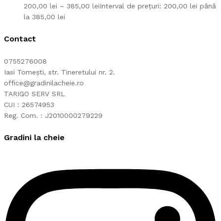
200,00
lei
–
385,00
lei
Interval de prețuri: 200,00 lei până
la 385,00 lei
Contact
0755276008
Iasi Tomești, str. Tineretului nr. 2.
office@gradinilacheie.ro
TARIGO SERV SRL
CUI : 26574953
Reg. Com. : J2010000279229
Gradini la cheie