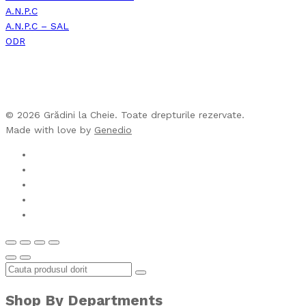
A.N.P.C
A.N.P.C – SAL
ODR
© 2026 Grădini la Cheie. Toate drepturile rezervate.
Made with love by
Genedio
Shop By Departments