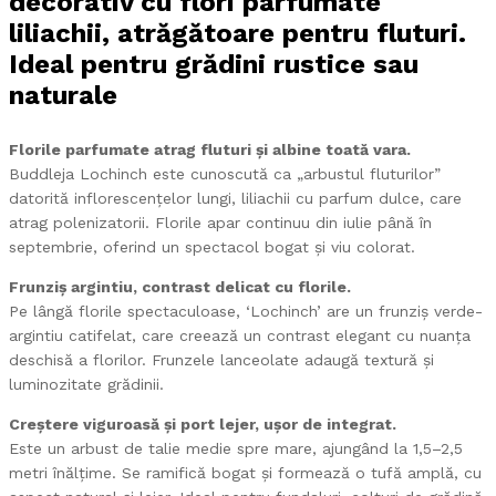
decorativ cu flori parfumate
liliachii, atrăgătoare pentru fluturi.
Ideal pentru grădini rustice sau
naturale
Florile parfumate atrag fluturi și albine toată vara.
Buddleja Lochinch este cunoscută ca „arbustul fluturilor”
datorită inflorescențelor lungi, liliachii cu parfum dulce, care
atrag polenizatorii. Florile apar continuu din iulie până în
septembrie, oferind un spectacol bogat și viu colorat.
Frunziș argintiu, contrast delicat cu florile.
Pe lângă florile spectaculoase, ‘Lochinch’ are un frunziș verde-
argintiu catifelat, care creează un contrast elegant cu nuanța
deschisă a florilor. Frunzele lanceolate adaugă textură și
luminozitate grădinii.
Creștere viguroasă și port lejer, ușor de integrat.
Este un arbust de talie medie spre mare, ajungând la 1,5–2,5
metri înălțime. Se ramifică bogat și formează o tufă amplă, cu