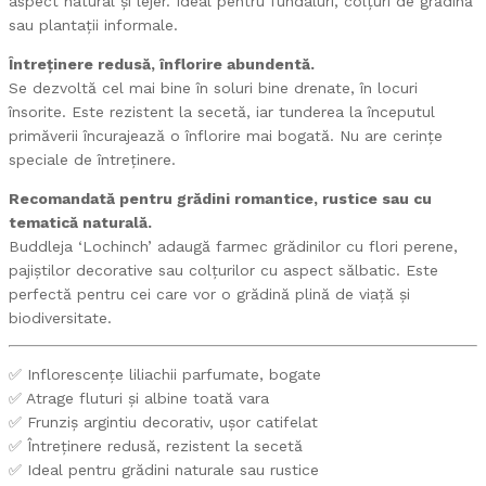
aspect natural și lejer. Ideal pentru fundaluri, colțuri de grădină
sau plantații informale.
Întreținere redusă, înflorire abundentă.
Se dezvoltă cel mai bine în soluri bine drenate, în locuri
însorite. Este rezistent la secetă, iar tunderea la începutul
primăverii încurajează o înflorire mai bogată. Nu are cerințe
speciale de întreținere.
Recomandată pentru grădini romantice, rustice sau cu
tematică naturală.
Buddleja ‘Lochinch’ adaugă farmec grădinilor cu flori perene,
pajiștilor decorative sau colțurilor cu aspect sălbatic. Este
perfectă pentru cei care vor o grădină plină de viață și
biodiversitate.
✅ Inflorescențe liliachii parfumate, bogate
✅ Atrage fluturi și albine toată vara
✅ Frunziș argintiu decorativ, ușor catifelat
✅ Întreținere redusă, rezistent la secetă
✅ Ideal pentru grădini naturale sau rustice