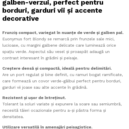
galben-verzui, perfect pentru
borduri, garduri vii și accente
decorative
Frunziș compact, variegat în nuanțe de verde și galben pal.
Euonymus fort Blondy se remarcă prin frunzele sale mici,
lucioase, cu margini galbene delicate care luminează orice
spațiu verde. Aspectul său vesel și proaspăt adaugă un
contrast interesant în grădini și peisaje.
Creștere densă și compactă, ideală pentru delimitări.
Are un port regulat și bine definit, cu ramuri bogat ramificate,
care formează un covor verde-gălbui perfect pentru borduri,
garduri vii joase sau alte accente în grădină.
Rezistent și ușor de întreținut.
Tolerant la soluri variate și expunere la soare sau semiumbră,
necesită tăieri ocazionale pentru a-și păstra forma și
densitatea.
Utilizare versatilă în amenajări peisagistice.