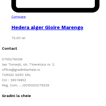
Compare
Hedera alger Gloire Marengo
75,00
lei
Contact
0755276008
Iasi Tomești, str. Tineretului nr. 2.
office@gradinilacheie.ro
TARIGO SERV SRL
CUI : 26574953
Reg. Com. : J2010000279229
Gradini la cheie