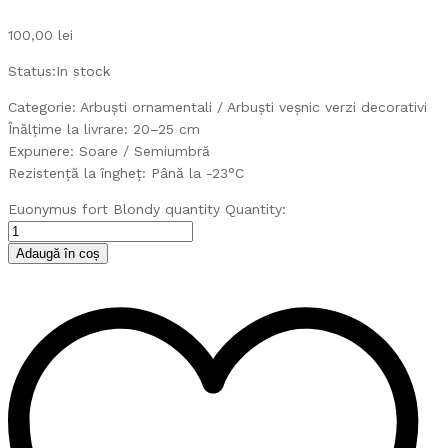
100,00
lei
Status:
In stock
Categorie: Arbuști ornamentali / Arbuști veșnic verzi decorativi
Înălțime la livrare: 20–25 cm
Expunere: Soare / Semiumbră
Rezistență la îngheț: Până la -23°C
Euonymus fort Blondy quantity
Quantity:
Adaugă în coș