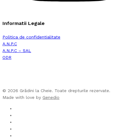
Informatii Legale
Politica de confidentialitate
A.N.P.C
A.N.P.C – SAL
ODR
© 2026 Grădini la Cheie. Toate drepturile rezervate.
Made with love by
Genedio