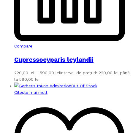
Compare
Cupressocyparis leylandii
220,00
lei
–
590,00
lei
Interval de prețuri: 220,00 lei până
la 590,00 lei
Out Of Stock
Citește mai mult