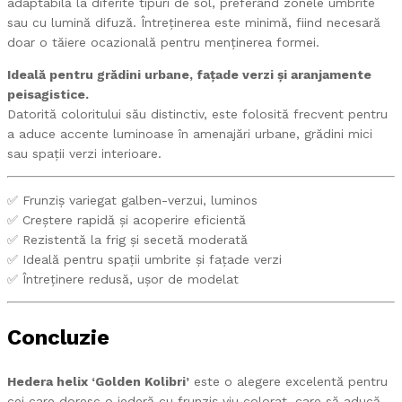
adaptabilă la diferite tipuri de sol, preferând zonele umbrite
sau cu lumină difuză. Întreținerea este minimă, fiind necesară
doar o tăiere ocazională pentru menținerea formei.
Ideală pentru grădini urbane, fațade verzi și aranjamente
peisagistice.
Datorită coloritului său distinctiv, este folosită frecvent pentru
a aduce accente luminoase în amenajări urbane, grădini mici
sau spații verzi interioare.
✅ Frunziș variegat galben-verzui, luminos
✅ Creștere rapidă și acoperire eficientă
✅ Rezistentă la frig și secetă moderată
✅ Ideală pentru spații umbrite și fațade verzi
✅ Întreținere redusă, ușor de modelat
Concluzie
Hedera helix ‘Golden Kolibri’
este o alegere excelentă pentru
cei care doresc o iederă cu frunziș viu colorat, care să aducă