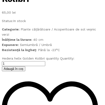
65,00
lei
Status:
In stock
Categorie:
Plante cățărătoare / Acoperitoare de sol veșnic
verzi
Înălțime la livrare:
40 cm
Expunere:
Semiumbră / Umbră
Rezistență la îngheț:
Până la -23°C
Hedera helix Golden Kolibri quantity
Quantity:
Adaugă în coș