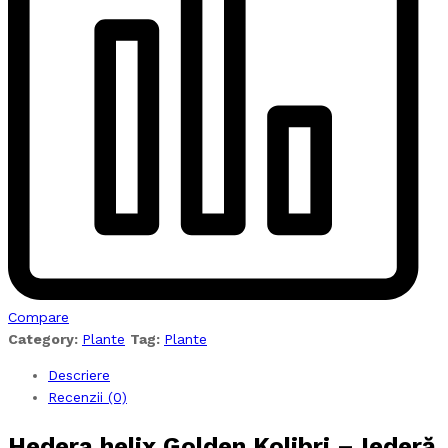
Compare
Category:
Plante
Tag:
Plante
Descriere
Recenzii (0)
Hedera helix Golden Kolibri – Iederă