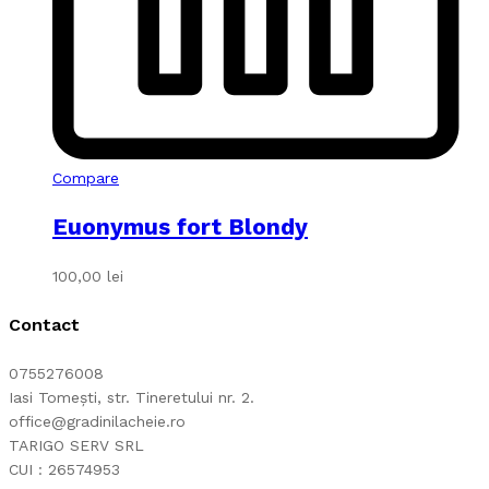
Compare
Euonymus fort Blondy
100,00
lei
Contact
0755276008
Iasi Tomești, str. Tineretului nr. 2.
office@gradinilacheie.ro
TARIGO SERV SRL
CUI : 26574953