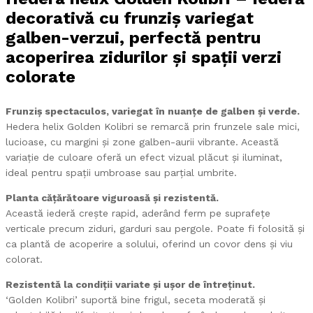
decorativă cu frunziș variegat
galben-verzui, perfectă pentru
acoperirea zidurilor și spații verzi
colorate
Frunziș spectaculos, variegat în nuanțe de galben și verde.
Hedera helix Golden Kolibri se remarcă prin frunzele sale mici,
lucioase, cu margini și zone galben-aurii vibrante. Această
variație de culoare oferă un efect vizual plăcut și iluminat,
ideal pentru spații umbroase sau parțial umbrite.
Planta cățărătoare viguroasă și rezistentă.
Această iederă crește rapid, aderând ferm pe suprafețe
verticale precum ziduri, garduri sau pergole. Poate fi folosită și
ca plantă de acoperire a solului, oferind un covor dens și viu
colorat.
Rezistentă la condiții variate și ușor de întreținut.
‘Golden Kolibri’ suportă bine frigul, seceta moderată și