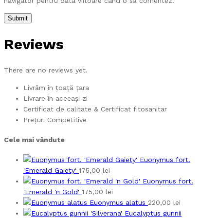
navigator pentru data viitoare când o să comentez.
Reviews
There are no reviews yet.
Livrăm în țoață țara
Livrare în aceeași zi
Certificat de calitate & Certificat fitosanitar
Prețuri Competitive
Cele mai vândute
Euonymus fort.
'Emerald Gaiety'
175,00
lei
Euonymus fort.
'Emerald 'n Gold'
175,00
lei
Euonymus alatus
220,00
lei
Eucalyptus gunnii