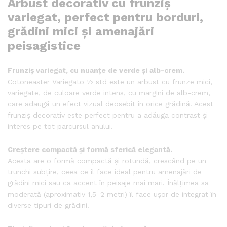
Arbust decorativ cu frunziș
variegat, perfect pentru borduri,
grădini mici și amenajări
peisagistice
Frunziș variegat, cu nuanțe de verde și alb-crem.
Cotoneaster Variegato ½ std este un arbust cu frunze mici,
variegate, de culoare verde intens, cu margini de alb-crem,
care adaugă un efect vizual deosebit în orice grădină. Acest
frunziș decorativ este perfect pentru a adăuga contrast și
interes pe tot parcursul anului.
Creștere compactă și formă sferică elegantă.
Acesta are o formă compactă și rotundă, crescând pe un
trunchi subțire, ceea ce îl face ideal pentru amenajări de
grădini mici sau ca accent în peisaje mai mari. Înălțimea sa
moderată (aproximativ 1,5–2 metri) îl face ușor de integrat în
diverse tipuri de grădini.