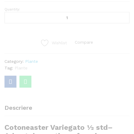
Quantity:
Cotoneaster
Variegato
½
std
quantity
Compare
Wishlist
Category:
Plante
Tag:
Plante
Descriere
Cotoneaster Variegato ½ std–