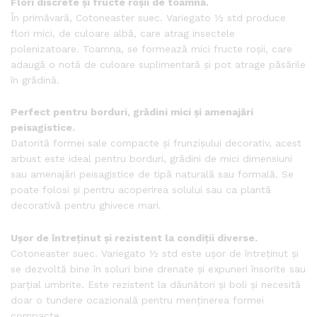
Flori discrete și fructe roșii de toamnă.
În primăvară, Cotoneaster suec. Variegato ½ std produce
flori mici, de culoare albă, care atrag insectele
polenizatoare. Toamna, se formează mici fructe roșii, care
adaugă o notă de culoare suplimentară și pot atrage păsările
în grădină.
Perfect pentru borduri, grădini mici și amenajări
peisagistice.
Datorită formei sale compacte și frunzișului decorativ, acest
arbust este ideal pentru borduri, grădini de mici dimensiuni
sau amenajări peisagistice de tipă naturală sau formală. Se
poate folosi și pentru acoperirea solului sau ca plantă
decorativă pentru ghivece mari.
Ușor de întreținut și rezistent la condiții diverse.
Cotoneaster suec. Variegato ½ std este ușor de întreținut și
se dezvoltă bine în soluri bine drenate și expuneri însorite sau
parțial umbrite. Este rezistent la dăunători și boli și necesită
doar o tundere ocazională pentru menținerea formei
compacte.