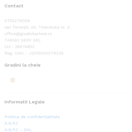
Contact
0755276008
Iasi Tomești, str. Tineretului nr. 2.
office@gradinilacheie.ro
TARIGO SERV SRL
CUI : 26574953
Reg. Com. : J2010000279229
Gradini la cheie
Informatii Legale
Politica de confidentialitate
A.N.P.C
A.N.P.C – SAL