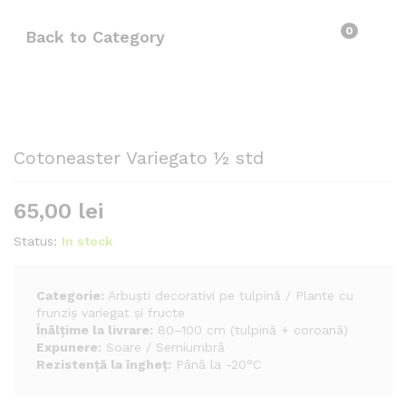
0
Back to
Category
Cotoneaster Variegato ½ std
65,00
lei
Status:
In stock
Categorie:
Arbuști decorativi pe tulpină / Plante cu
frunziș variegat și fructe
Înălțime la livrare:
80–100 cm (tulpină + coroană)
Expunere:
Soare / Semiumbră
Rezistență la îngheț:
Până la -20°C