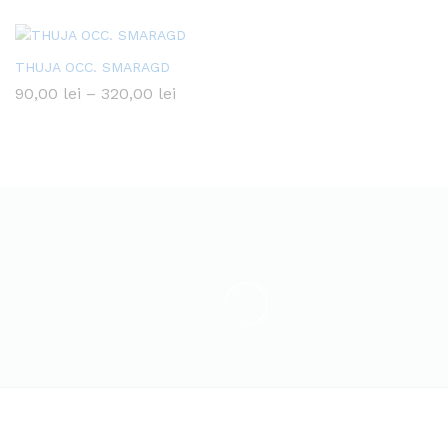
THUJA OCC. SMARAGD
Interval
90,00
lei
–
320,00
lei
de
prețuri:
90,00 lei
până
la
320,00 lei