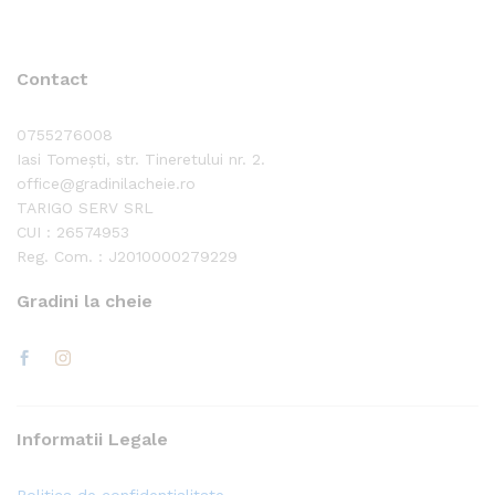
Contact
0755276008
Iasi Tomești, str. Tineretului nr. 2.
office@gradinilacheie.ro
TARIGO SERV SRL
CUI : 26574953
Reg. Com. : J2010000279229
Gradini la cheie
Informatii Legale