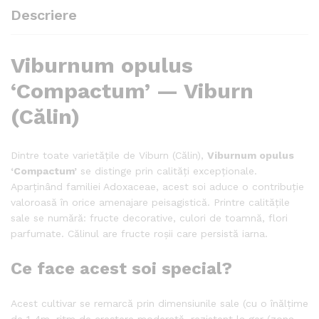
Descriere
Viburnum opulus
‘Compactum’ — Viburn
(Călin)
Dintre toate varietățile de Viburn (Călin),
Viburnum opulus
‘Compactum’
se distinge prin calități excepționale.
Aparținând familiei Adoxaceae, acest soi aduce o contribuție
valoroasă în orice amenajare peisagistică. Printre calitățile
sale se numără: fructe decorative, culori de toamnă, flori
parfumate. Călinul are fructe roșii care persistă iarna.
Ce face acest soi special?
Acest cultivar se remarcă prin dimensiunile sale (cu o înălțime
de 1-4m, ritm de creștere moderată, rezistent la ger (zona