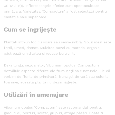
USDA 3-8)). Inflorescențele sferice sunt spectaculoase
primăvara. Varietatea ‘Compactum’ a fost selectată pentru
calitățile sale superioare.
Cum se îngrijește
Plantați într-un loc cu soare sau semi-umbră. Solul ideal este
fertil, umed, drenat. Mulcirea bazei cu material organic
păstrează umiditatea și reduce buruienile.
De-a lungul sezoanelor, Viburnum opulus ‘Compactum’
dezvăluie aspecte diferite ale frumuseții sale naturale. Fie că
vorbim de florile de primăvară, frunzișul de vară sau culorile
toamnei, această plantă nu dezamăgește.
Utilizări în amenajare
Viburnum opulus ‘Compactum’ este recomandat pentru:
garduri vii, borduri, solitar, grupuri, atrage păsări. Poate fi