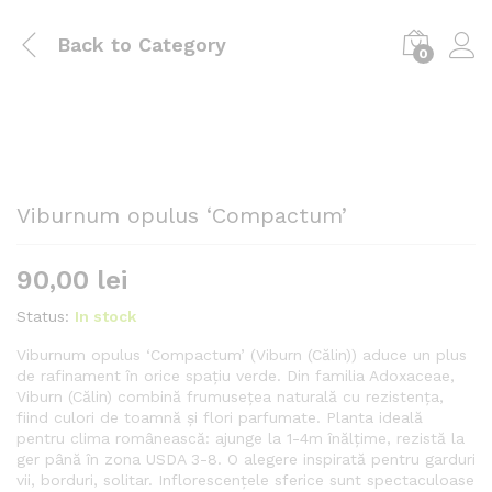
Back to
Category
0
Viburnum opulus ‘Compactum’
90,00
lei
Status:
In stock
Viburnum opulus ‘Compactum’ (Viburn (Călin)) aduce un plus
de rafinament în orice spațiu verde. Din familia Adoxaceae,
Viburn (Călin) combină frumusețea naturală cu rezistența,
fiind culori de toamnă și flori parfumate. Planta ideală
pentru clima românească: ajunge la 1-4m înălțime, rezistă la
ger până în zona USDA 3-8. O alegere inspirată pentru garduri
vii, borduri, solitar. Inflorescențele sferice sunt spectaculoase