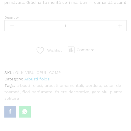
primăvara. Grădina ta merită ce-i mai bun — comandă acum!
Quantity:
Viburnum
opulus
'Compactum'
quantity
Compare
Wishlist
SKU:
GLK-VIBU-OPUL-COMP
Category:
Arbusti foiosi
Tags:
arbusti foiosi
,
arbusti ornamentali
,
bordura
,
culori de
toamnă
,
flori parfumate
,
fructe decorative
,
gard viu
,
planta
solitara