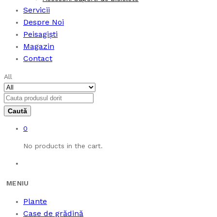
Servicii
Despre Noi
Peisagiști
Magazin
Contact
All
0
No products in the cart.
Plante
Case de grădină