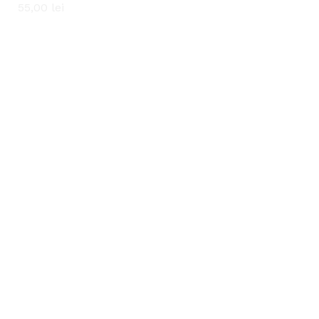
55,00
55,00
lei
lei