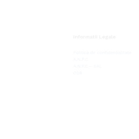
Informatii Legale
Politica de confidentialitate
A.N.P.C
A.N.P.C – SAL
ODR