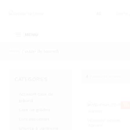
All
Home
/
culori de toamnă
4
Products found
CATEGORIES
Accesorii case de
grădină
Ho
Case de grădină
Cutii depozitare
Viburnum opulus
‘Nanum’
Ghivece & Jardiniere