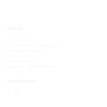
Contact
0755276008
Iasi Tomești, str. Tineretului nr. 2.
office@gradinilacheie.ro
TARIGO SERV SRL
CUI : 26574953
Reg. Com. : J2010000279229
Gradini la cheie