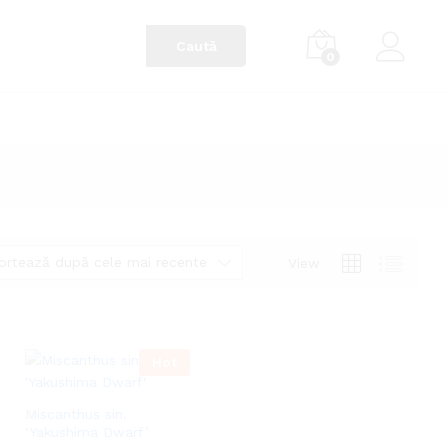
0
ortează după cele mai recente
View
Hot
Miscanthus sin.
‘Yakushima Dwarf’