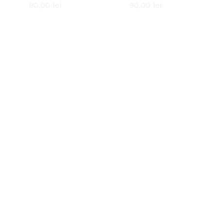
90,00
90,00
lei
lei
90,00
90,00
lei
lei