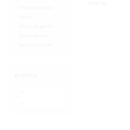
90,00
90,00
lei
lei
Piatră decorativă
Plante
Rulouri de gazon
Rulouri Sedum
Suporti Biciclete
BY PRICE
Preț
Preț
minim
maxim