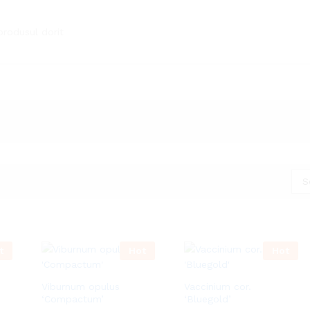
S
t
Hot
Hot
Viburnum opulus
Vaccinium cor.
‘Compactum’
‘Bluegold’