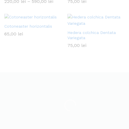
Interval
220,00
lei
–
590,00
lei
75,00
lei
de
prețuri:
220,00 lei
până
la
Cotoneaster horizontalis
590,00 lei
Hedera colchica Dentata
65,00
lei
Variegata
75,00
lei