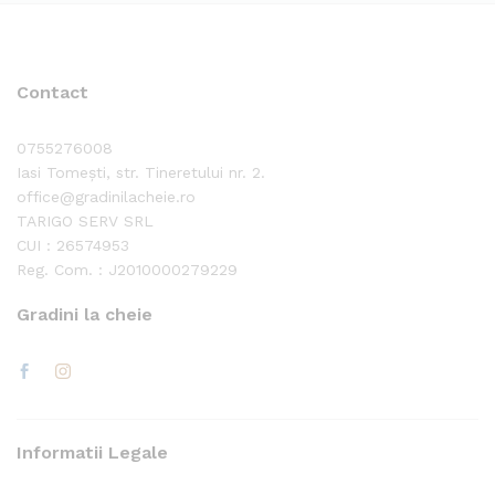
Contact
0755276008
Iasi Tomești, str. Tineretului nr. 2.
office@gradinilacheie.ro
TARIGO SERV SRL
CUI : 26574953
Reg. Com. : J2010000279229
Gradini la cheie
Informatii Legale