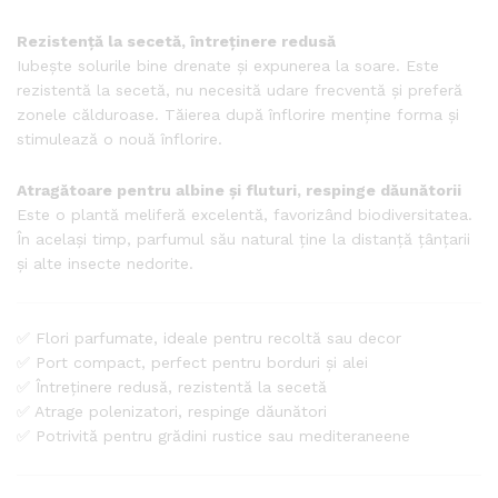
Rezistență la secetă, întreținere redusă
Iubește solurile bine drenate și expunerea la soare. Este
rezistentă la secetă, nu necesită udare frecventă și preferă
zonele călduroase. Tăierea după înflorire menține forma și
stimulează o nouă înflorire.
Atragătoare pentru albine și fluturi, respinge dăunătorii
Este o plantă meliferă excelentă, favorizând biodiversitatea.
În același timp, parfumul său natural ține la distanță țânțarii
și alte insecte nedorite.
✅ Flori parfumate, ideale pentru recoltă sau decor
✅ Port compact, perfect pentru borduri și alei
✅ Întreținere redusă, rezistentă la secetă
✅ Atrage polenizatori, respinge dăunători
✅ Potrivită pentru grădini rustice sau mediteraneene