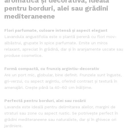
aromatică și decorativă, ideală
pentru borduri, alei sau grădini
mediteraneene
Flori parfumate, culoare intensă și aspect elegant
Lavandula angustifolia este o plantă perenă cu flori mov-
albăstrui, grupate în spice parfumate. Emite un miros
relaxant, apreciat în grădină, dar și în aranjamente uscate sau
produse cosmetice.
Formă compactă, cu frunziș argintiu-decorativ
Are un port mic, globular, bine definit. Frunzele sunt înguste,
gri-verzui, cu aspect argintiu, oferind contrast și textură în
amenajări. Crește până la 40–60 cm înălțime.
Perfectă pentru borduri, alei sau rocării
Lavanda este ideală pentru delimitarea aleilor, margini de
straturi sau zone cu aspect rustic. Se potrivește perfect în
grădini mediteraneene sau naturaliste, dar și în ghivece ori
jardiniere.