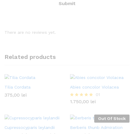
There are no reviews yet.
Related products
Tilia Cordata
Abies concolor Violacea
375,00
lei
01
1.750,00
lei
Evaluat la
5.00
din 5
Out Of Stock
Cupressocyparis leylandii
Berberis thunb Admiration