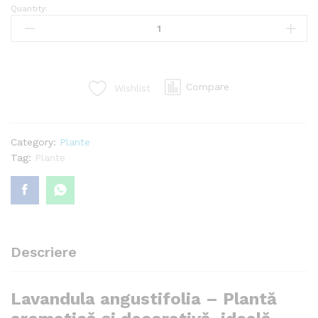
Quantity:
Lavandula
angustifolia
quantity
Compare
Wishlist
Category:
Plante
Tag:
Plante
Descriere
Lavandula angustifolia – Plantă