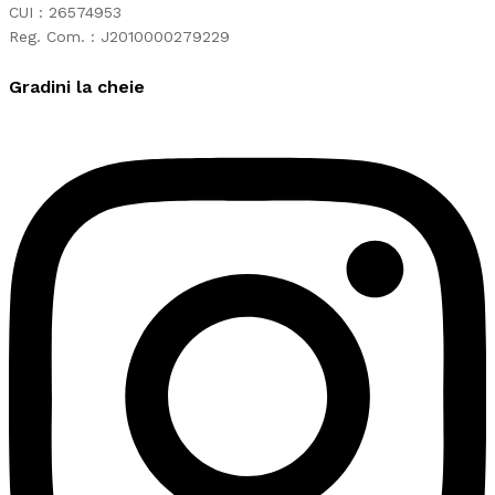
CUI : 26574953
Reg. Com. : J2010000279229
Gradini la cheie