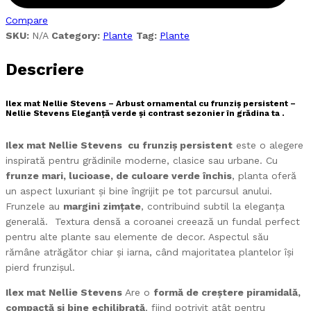
Compare
SKU:
N/A
Category:
Plante
Tag:
Plante
Descriere
Ilex mat Nellie Stevens – Arbust ornamental cu frunziș persistent –
Nellie Stevens Eleganță verde și contrast sezonier în grădina ta .
Ilex mat Nellie Stevens
cu frunziș persistent
este o alegere
inspirată pentru grădinile moderne, clasice sau urbane. Cu
frunze mari, lucioase, de culoare verde închis
, planta oferă
un aspect luxuriant și bine îngrijit pe tot parcursul anului.
Frunzele au
margini zimțate
, contribuind subtil la eleganța
generală. Textura densă a coroanei creează un fundal perfect
pentru alte plante sau elemente de decor. Aspectul său
rămâne atrăgător chiar și iarna, când majoritatea plantelor își
pierd frunzișul.
Ilex mat Nellie Stevens
Are o
formă de creștere piramidală,
compactă și bine echilibrată
, fiind potrivit atât pentru