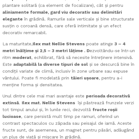
plantare solitară (ca element de focalizare), cât și pentru
aliniamente formale, gard viu decorativ sau delimitări
elegante
în grădină. Ramurile sale verticale și bine structurate
susțin o coroană densă, care oferă intimitate și un efect
decorativ remarcabil.
La maturitate,
Ilex mat Nellie Stevens
poate atinge
3 – 4
metri înălțime și 2,5 – 3 metri lățime . D
ezvoltându-se într-un
ritm
moderat
, echilibrat, fără să necesite întreținere intensivă.
Este
adaptabilă la diverse tipuri de sol
și se descurcă bine în
condiții variate de climă, inclusiv în zone urbane sau expuse
vântului. Poate fi modelată prin
tăieri ușoare
, pentru a-i
menține forma și densitatea.
Unul dintre cele mai mari avantaje este
perioada decorativă
extinsă
.
Ilex mat. Nellie Stevens
își păstrează frunzele verzi
tot timpul anului și, în lunile reci, dezvoltă
fructe roșii
lucioase
, care persistă mult timp pe ramuri, oferind un
contrast spectaculos cu zăpada sau peisajul de iarnă. Aceste
fructe sunt, de asemenea, un magnet pentru păsări, adăugând
un plus de viață și mișcare în grădină.