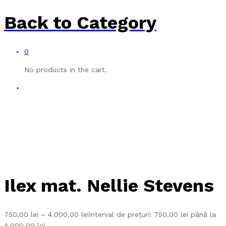
Back to
Category
0
No products in the cart.
Ilex mat. Nellie Stevens
750,00
lei
–
4.000,00
lei
Interval de prețuri: 750,00 lei până la
4.000,00 lei