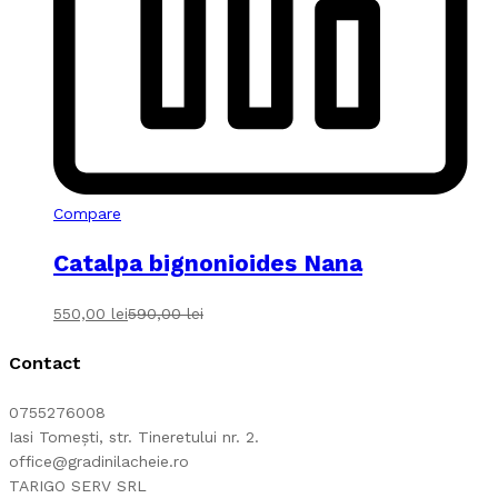
Compare
Catalpa bignonioides Nana
550,00
lei
590,00
lei
Contact
0755276008
Iasi Tomești, str. Tineretului nr. 2.
office@gradinilacheie.ro
TARIGO SERV SRL