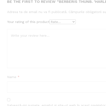
BE THE FIRST TO REVIEW “BERBERIS THUNB. ‘HARL
Adresa ta de email nu va fi publicată.
Câmpurile obligatorii 
Your rating of this product
Name
*
Salvează-mi numele, emailul și site-ul web în acest navigato