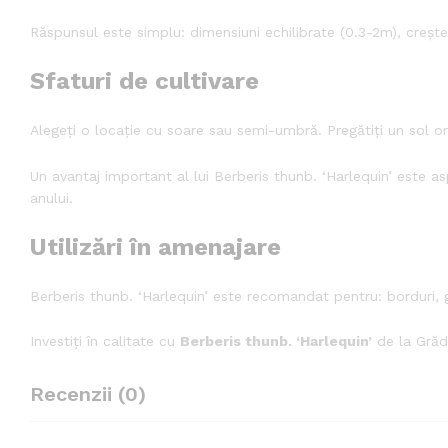
Răspunsul este simplu: dimensiuni echilibrate (0.3-2m), crește
Sfaturi de cultivare
Alegeți o locație cu soare sau semi-umbră. Pregătiți un sol o
Un avantaj important al lui Berberis thunb. ‘Harlequin’ este a
anului.
Utilizări în amenajare
Berberis thunb. ‘Harlequin’ este recomandat pentru: borduri, ga
Investiți în calitate cu
Berberis thunb. ‘Harlequin’
de la Grădi
Recenzii (0)