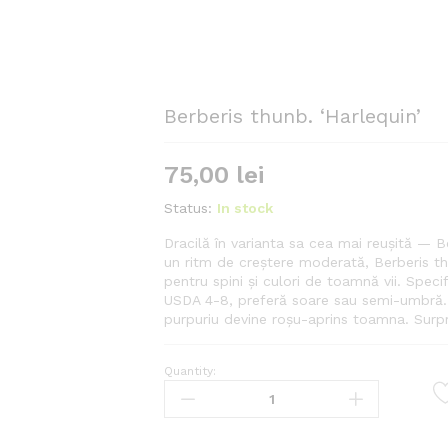
Berberis thunb. ‘Harlequin’
75,00
lei
Status:
In stock
Dracilă în varianta sa cea mai reușită — B
un ritm de creștere moderată, Berberis thu
pentru spini și culori de toamnă vii. Speci
USDA 4-8, preferă soare sau semi-umbră. Ide
purpuriu devine roșu-aprins toamna. Surpr
Quantity:
Berberis
thunb.
'Harlequin'
quantity