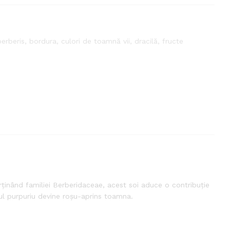
berberis
,
bordura
,
culori de toamnă vii
,
dracilă
,
fructe
rținând familiei Berberidaceae, acest soi aduce o contribuție
ișul purpuriu devine roșu-aprins toamna.