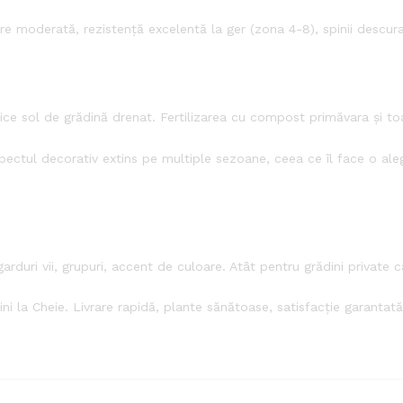
re moderată, rezistență excelentă la ger (zona 4-8), spinii descura
rice sol de grădină drenat. Fertilizarea cu compost primăvara și t
spectul decorativ extins pe multiple sezoane, ceea ce îl face o ale
rduri vii, grupuri, accent de culoare. Atât pentru grădini private c
ni la Cheie. Livrare rapidă, plante sănătoase, satisfacție garantată