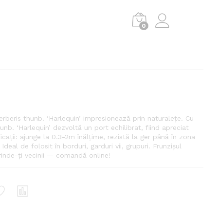
0
erberis thunb. ‘Harlequin’ impresionează prin naturalețe. Cu
nb. ‘Harlequin’ dezvoltă un port echilibrat, fiind apreciat
ficații: ajunge la 0.3-2m înălțime, rezistă la ger până în zona
al de folosit în borduri, garduri vii, grupuri. Frunzișul
inde-ți vecinii — comandă online!