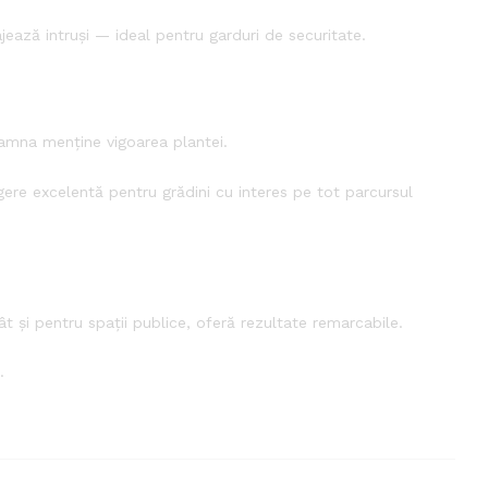
jează intruși — ideal pentru garduri de securitate.
oamna menține vigoarea plantei.
gere excelentă pentru grădini cu interes pe tot parcursul
ât și pentru spații publice, oferă rezultate remarcabile.
.