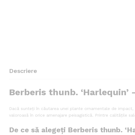
Descriere
Berberis thunb. ‘Harlequin’ 
Dacă sunteți în căutarea unei plante ornamentale de impact,
valoroasă în orice amenajare peisagistică. Printre calitățile s
De ce să alegeți Berberis thunb. ‘H