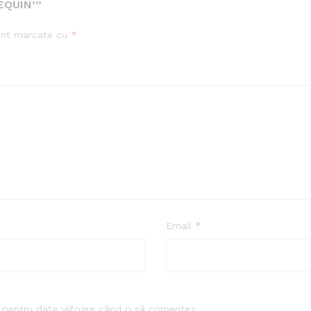
EQUIN’”
sunt marcate cu
*
Email
*
r pentru data viitoare când o să comentez.