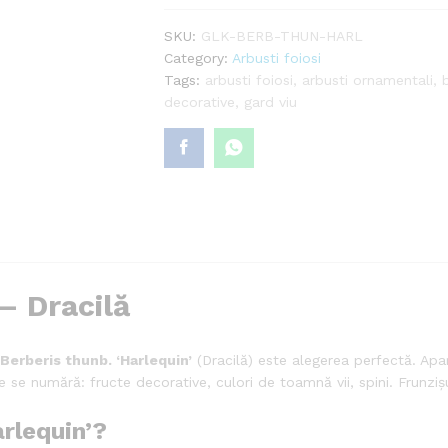
SKU:
GLK-BERB-THUN-HARL
Category:
Arbusti foiosi
Tags:
arbusti foiosi
,
arbusti ornamentali
,
decorative
,
gard viu
— Dracilă
Berberis thunb. ‘Harlequin’
(Dracilă) este alegerea perfectă. Apa
ale se numără: fructe decorative, culori de toamnă vii, spini. Frunz
arlequin’?