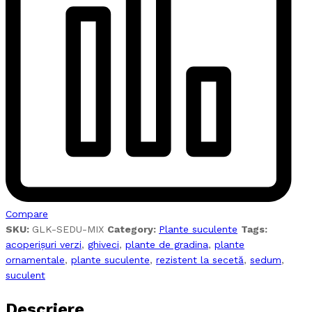
Compare
SKU:
GLK-SEDU-MIX
Category:
Plante suculente
Tags:
acoperișuri verzi
,
ghiveci
,
plante de gradina
,
plante
ornamentale
,
plante suculente
,
rezistent la secetă
,
sedum
,
suculent
Descriere