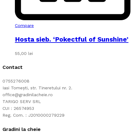
Compare
Hosta sieb. ‘Pokectful of Sunshine’
55,00
lei
Contact
0755276008
Iasi Tomești, str. Tineretului nr. 2.
office@gradinilacheie.ro
TARIGO SERV SRL
CUI : 26574953
Reg. Com. : J2010000279229
Gradini la cheie