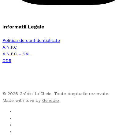
Informatii Legale
Politica de confidentialitate
A.N.P.C
A.N.P.C – SAL
ODR
© 2026 Grădini la Cheie. Toate drepturile rezervate.
Made with love by
Genedio