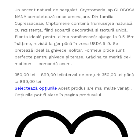
Un accent natural de neegalat, Cryptomeria jap.GLOBOSA
NANA completează orice amenajare. Din familia
Cupressaceae, Criptomerie combină frumusețea naturală
cu rezistența, fiind scoarță decorativă și textură unică.
Planta ideală pentru clima românească: ajunge la 0.5-15m
înălțime, rezistă la ger până în zona USDA 5-9. Se
pretează ideal la ghivece, solitar. Formele pitice sunt
perfecte pentru ghivece și terase. Grădina ta merită ce-i
mai bun — comandă acum!
350,00
lei
–
899,00
lei
Interval de prețuri: 350,00 lei până
la 899,00 lei
Selectează opțiunile
Acest produs are mai multe variații.
Opțiunile pot fi alese în pagina produsului.