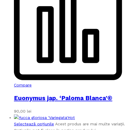
Compare
Euonymus jap. ‘Paloma Blanca’®
90,00
lei
Hot
Selectează opțiunile
Acest produs are mai multe variații.