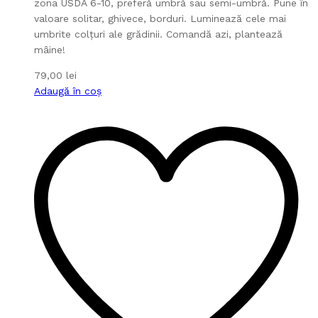
zona USDA 6-10, preferă umbră sau semi-umbră. Pune în
valoare solitar, ghivece, borduri. Luminează cele mai
umbrite colțuri ale grădinii. Comandă azi, plantează
mâine!
79,00
lei
Adaugă în coș