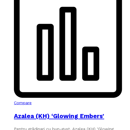
Compare
Azalea (KH) ‘Glowing Embers’
Pentru grădinari cu bun-gust, Azalea (KH) ‘Glowing