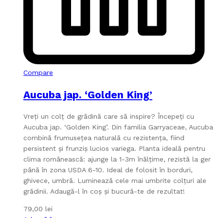
Compare
Aucuba jap. ‘Golden King’
Vreți un colț de grădină care să inspire? Începeți cu
Aucuba jap. ‘Golden King’. Din familia Garryaceae, Aucuba
combină frumusețea naturală cu rezistența, fiind
persistent și frunziș lucios variega. Planta ideală pentru
clima românească: ajunge la 1-3m înălțime, rezistă la ger
până în zona USDA 6-10. Ideal de folosit în borduri,
ghivece, umbră. Luminează cele mai umbrite colțuri ale
grădinii. Adaugă-l în coș și bucură-te de rezultat!
79,00
lei