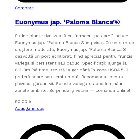
Compare
Euonymus jap. ‘Paloma Blanca’®
Puține plante rivalizează cu farmecul pe care îl aduce
Euonymus jap. ‘Paloma Blanca’® în peisaj. Cu un ritm de
creștere moderată, Euonymus jap. ‘Paloma Blanca’®
dezvoltă un port echilibrat, fiind apreciat pentru frunziș
variega și persistent sau caduc. Specificații: ajunge la
0.3-3m înălțime, rezistă la ger până în zona USDA 5-9,
preferă soare sau semi-umbră. Recomandat pentru
ghivece, garduri vii. Soiurile variegate aduc lumină în
zonele umbrite. Surprinde-ți vecinii — comandă online!
90,00
lei
Adaugă în coș