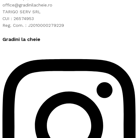
office@gradinilacheie.ro
TARIGO SERV SRL
CUI : 26574953
Reg. Com. : J2010000279229
Gradini la cheie