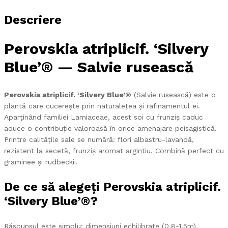
Descriere
Perovskia atriplicif. ‘Silvery
Blue’® — Salvie rusească
Perovskia atriplicif. ‘Silvery Blue’®
(Salvie rusească) este o
plantă care cucerește prin naturalețea și rafinamentul ei.
Aparținând familiei Lamiaceae, acest soi cu frunziș caduc
aduce o contribuție valoroasă în orice amenajare peisagistică.
Printre calitățile sale se numără: flori albastru-lavandă,
rezistent la secetă, frunziș aromat argintiu. Combină perfect cu
graminee și rudbeckii.
De ce să alegeți Perovskia atriplicif.
‘Silvery Blue’®?
Răspunsul este simplu: dimensiuni echilibrate (0.8-1.5m),