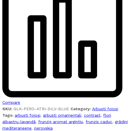
Compare
SKU:
GLK-PERO-ATRI-SILV-BLUE
Category:
Arbusti foiosi
Tags:
arbusti foiosi
,
arbusti ornamentali
,
contrast
,
flori
albastru-lavandă
,
frunziș aromat argintiu
,
frunzis caduc
,
grădini
mediteraneene
,
perovskia