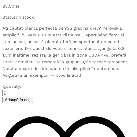
85,00
lei
Status:
In stock
Ați căutat planta perfectă pentru grădina dvs.? Perovskia
atriplicif. ‘Silvery Blue’® este răspunsul. Aparținând familiei
Lamiaceae, această plantă oferă un spectacol de culori
sezoniere. Din punct de vedere tehnic, planta ajunge la 0.8-
1.5m înălțime, rezistă la ger până în zona USDA 4-9, preferă
soare complet. Se remarcă în grupuri, grădini mediteraneene.
Norul albastru de flori apare din iulie până în octombrie.
Asigură-ți un exemplar — stoc limitat!
Perovskia
Quantity:
atriplicif.
'Silvery
Adaugă în coș
Blue'
quantity