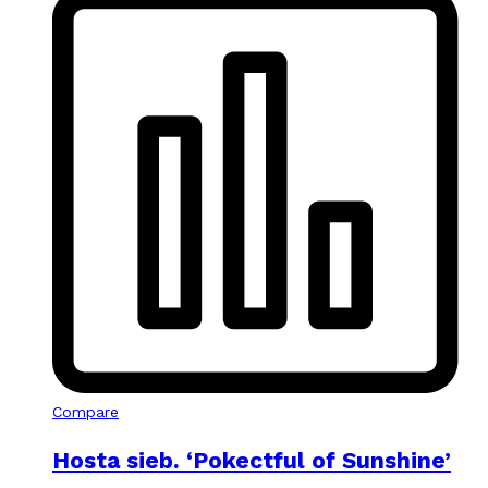
Compare
Hosta sieb. ‘Pokectful of Sunshine’