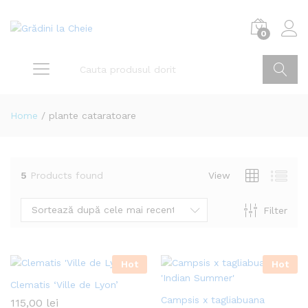
0
Home
/
plante cataratoare
5
Products found
View
Sortează după cele mai recente
Filter
Hot
Hot
Clematis ‘Ville de Lyon’
Campsis x tagliabuana
115,00
lei