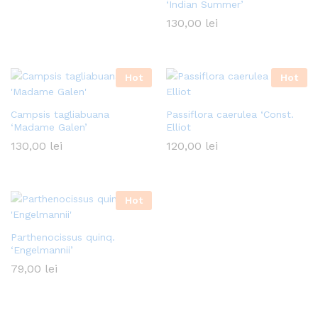
‘Indian Summer’
ț
130,00
lei
xim
Hot
Hot
Campsis tagliabuana
Passiflora caerulea ‘Const.
‘Madame Galen’
Elliot
130,00
lei
120,00
lei
Hot
Parthenocissus quinq.
‘Engelmannii’
79,00
lei