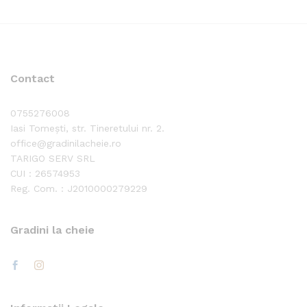
Contact
0755276008
Iasi Tomești, str. Tineretului nr. 2.
office@gradinilacheie.ro
TARIGO SERV SRL
CUI : 26574953
Reg. Com. : J2010000279229
Gradini la cheie