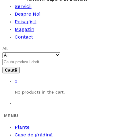
Servicii
Despre Noi
Peisagiști
Magazin
Contact
All
0
No products in the cart.
Plante
Case de grădină