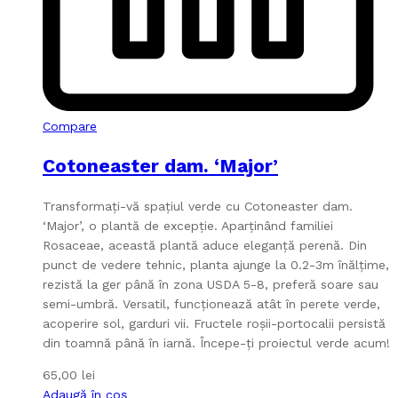
Compare
Cotoneaster dam. ‘Major’
Transformați-vă spațiul verde cu Cotoneaster dam.
‘Major’, o plantă de excepție. Aparținând familiei
Rosaceae, această plantă aduce eleganță perenă. Din
punct de vedere tehnic, planta ajunge la 0.2-3m înălțime,
rezistă la ger până în zona USDA 5-8, preferă soare sau
semi-umbră. Versatil, funcționează atât în perete verde,
acoperire sol, garduri vii. Fructele roșii-portocalii persistă
din toamnă până în iarnă. Începe-ți proiectul verde acum!
65,00
lei
Adaugă în coș