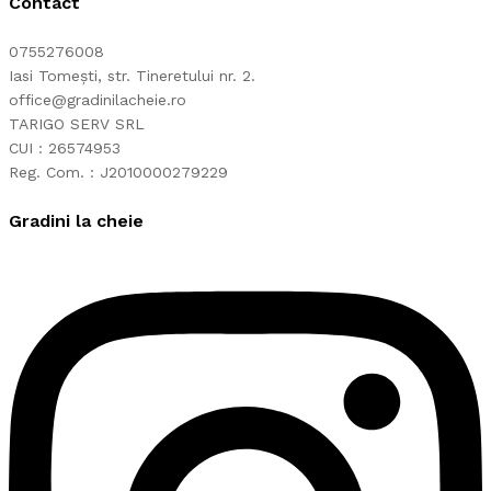
Contact
0755276008
Iasi Tomești, str. Tineretului nr. 2.
office@gradinilacheie.ro
TARIGO SERV SRL
CUI : 26574953
Reg. Com. : J2010000279229
Gradini la cheie