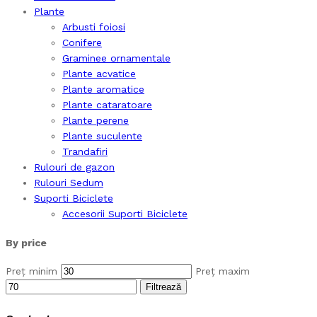
Plante
Arbusti foiosi
Conifere
Graminee ornamentale
Plante acvatice
Plante aromatice
Plante cataratoare
Plante perene
Plante suculente
Trandafiri
Rulouri de gazon
Rulouri Sedum
Suporti Biciclete
Accesorii Suporti Biciclete
By price
Preț minim
Preț maxim
Filtrează