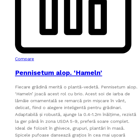
Compare
Pennisetum alop. ‘Hameln’
Fiecare grădină merită o plantă-vedetă. Pennisetum alop.
‘Hameln’ joacă acest rol cu brio. Acest soi de iarba de
lămâie ornamentală se remarcă prin mișcare în vânt,
delicat, fiind o alegere inteligentă pentru grădinari.
Adaptabilă și robustă, ajunge la 0.4-1.2m înălțime, rezistă
la ger până în zona USDA 5-9, preferă soare complet.
Ideal de folosit în ghivece, grupuri, plantări în masă.
Spicele pufoase dansează grațios în cea mai ușoară