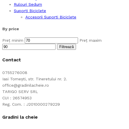
Rulouri Sedum
Suporti Biciclete
Accesorii Suporti Biciclete
By price
Preț minim
Preț maxim
Filtrează
Contact
0755276008
Iasi Tomești, str. Tineretului nr. 2.
office@gradinilacheie.ro
TARIGO SERV SRL
CUI : 26574953
Reg. Com. : J2010000279229
Gradini la cheie