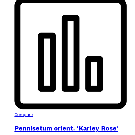
Compare
Pennisetum orient. ‘Karley Rose’