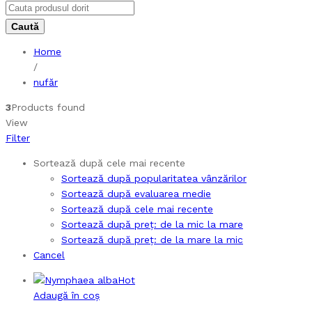
Home
/
nufăr
3
Products found
View
Filter
Sortează după cele mai recente
Sortează după popularitatea vânzărilor
Sortează după evaluarea medie
Sortează după cele mai recente
Sortează după preț: de la mic la mare
Sortează după preț: de la mare la mic
Cancel
Hot
Adaugă în coș