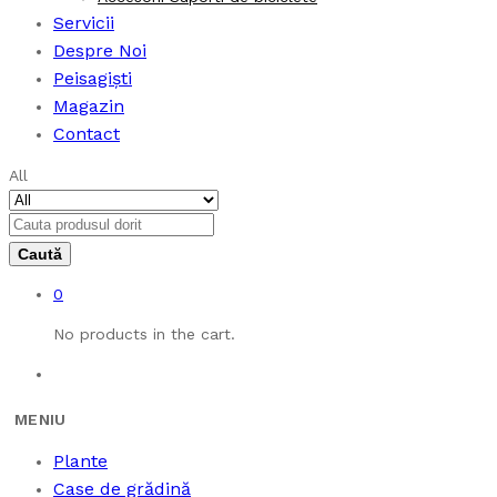
Servicii
Despre Noi
Peisagiști
Magazin
Contact
All
0
No products in the cart.
Plante
Case de grădină