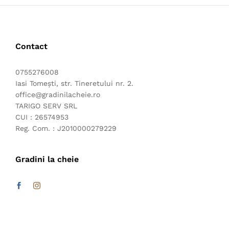
Contact
0755276008
Iasi Tomești, str. Tineretului nr. 2.
office@gradinilacheie.ro
TARIGO SERV SRL
CUI : 26574953
Reg. Com. : J2010000279229
Gradini la cheie