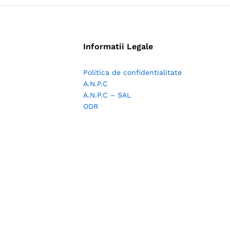
Informatii Legale
Politica de confidentialitate
A.N.P.C
A.N.P.C – SAL
ODR