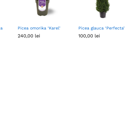
ca
Picea omorika ‘Karel’
Picea glauca ‘Perfecta’
240,00
240,00
lei
lei
100,00
100,00
lei
lei