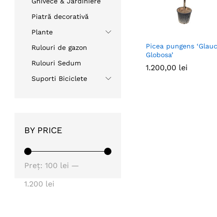
Ghivece & Jardiniere
Piatră decorativă
Plante
Picea pungens ‘Glau
Rulouri de gazon
Globosa’
Rulouri Sedum
1.200,00
1.200,00
lei
lei
Suporti Biciclete
BY PRICE
Preț
Preț
Preț:
100 lei
—
minim
maxim
1.200 lei