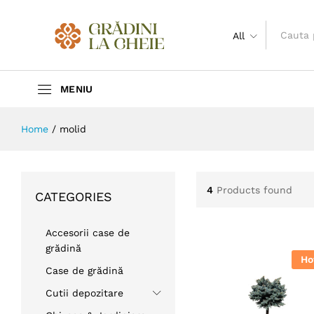
All
Home
/
molid
4
Products found
CATEGORIES
Accesorii case de
grădină
Ho
Case de grădină
Cutii depozitare