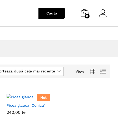
0
ortează după cele mai recente
View
Hot
Picea glauca ‘Conica’
240,00
240,00
lei
lei