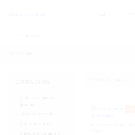
All
Home
/
ilex
1
Products found
CATEGORIES
Accesorii case de
grădină
Ho
Case de grădină
Cutii depozitare
Ilex x meserveae ‘Blu
Angel’
Ghivece & Jardiniere