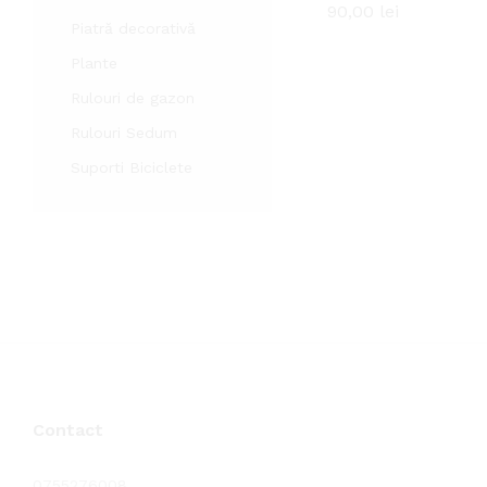
90,00
90,00
lei
lei
Piatră decorativă
Plante
Rulouri de gazon
Rulouri Sedum
Suporti Biciclete
Contact
0755276008