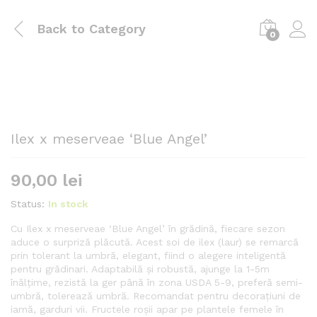
Back to
Category
0
Ilex x meserveae ‘Blue Angel’
90,00
lei
Status:
In stock
Cu Ilex x meserveae ‘Blue Angel’ în grădină, fiecare sezon
aduce o surpriză plăcută. Acest soi de ilex (laur) se remarcă
prin tolerant la umbră, elegant, fiind o alegere inteligentă
pentru grădinari. Adaptabilă și robustă, ajunge la 1-5m
înălțime, rezistă la ger până în zona USDA 5-9, preferă semi-
umbră, tolerează umbră. Recomandat pentru decorațiuni de
iarnă, garduri vii. Fructele roșii apar pe plantele femele în