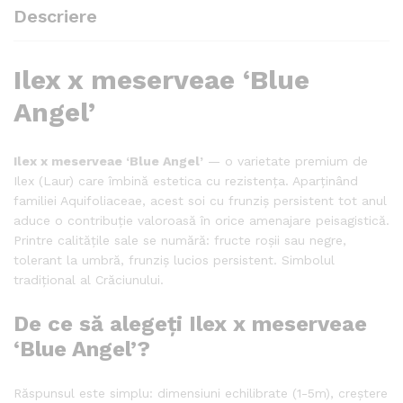
Descriere
Ilex x meserveae ‘Blue
Angel’
Ilex x meserveae ‘Blue Angel’
— o varietate premium de
Ilex (Laur) care îmbină estetica cu rezistența. Aparținând
familiei Aquifoliaceae, acest soi cu frunziș persistent tot anul
aduce o contribuție valoroasă în orice amenajare peisagistică.
Printre calitățile sale se numără: fructe roșii sau negre,
tolerant la umbră, frunziș lucios persistent. Simbolul
tradițional al Crăciunului.
De ce să alegeți Ilex x meserveae
‘Blue Angel’?
Răspunsul este simplu: dimensiuni echilibrate (1-5m), creștere