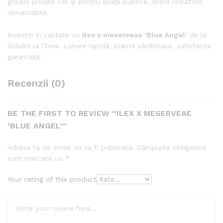
grădini private cât și pentru spații publice, oferă rezultate
remarcabile.
Investiți în calitate cu
Ilex x meserveae ‘Blue Angel’
de la
Grădini la Cheie. Livrare rapidă, plante sănătoase, satisfacție
garantată.
Recenzii (0)
BE THE FIRST TO REVIEW “ILEX X MESERVEAE
‘BLUE ANGEL’”
Adresa ta de email nu va fi publicată.
Câmpurile obligatorii
sunt marcate cu
*
Your rating of this product