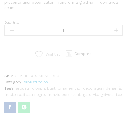
prezența unui polenizator. Transformă grădina — comandă
acum!
Quantity:
Ilex
x
meserveae
'Blue
Angel'
Compare
Wishlist
quantity
SKU:
GLK-ILEX-X-MESE-BLUE
Category:
Arbusti foiosi
Tags:
arbusti foiosi
,
arbusti ornamentali
,
decorațiuni de iarnă
,
fructe roșii sau negre
,
frunzis persistent
,
gard viu
,
ghiveci
,
ilex