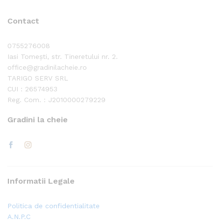
Contact
0755276008
Iasi Tomești, str. Tineretului nr. 2.
office@gradinilacheie.ro
TARIGO SERV SRL
CUI : 26574953
Reg. Com. : J2010000279229
Gradini la cheie
Informatii Legale
Politica de confidentialitate
A.N.P.C