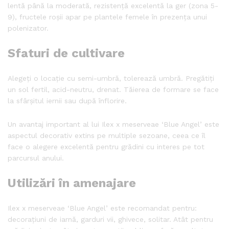
lentă până la moderată, rezistență excelentă la ger (zona 5-
9), fructele roșii apar pe plantele femele în prezența unui
polenizator.
Sfaturi de cultivare
Alegeți o locație cu semi-umbră, tolerează umbră. Pregătiți
un sol fertil, acid-neutru, drenat. Tăierea de formare se face
la sfârșitul iernii sau după înflorire.
Un avantaj important al lui Ilex x meserveae ‘Blue Angel’ este
aspectul decorativ extins pe multiple sezoane, ceea ce îl
face o alegere excelentă pentru grădini cu interes pe tot
parcursul anului.
Utilizări în amenajare
Ilex x meserveae ‘Blue Angel’ este recomandat pentru:
decorațiuni de iarnă, garduri vii, ghivece, solitar. Atât pentru