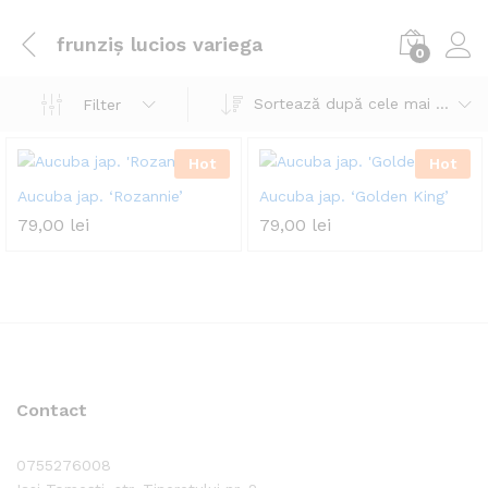
frunziș lucios variega
0
Sortează după cele mai recente
Filter
Hot
Hot
Aucuba jap. ‘Rozannie’
Aucuba jap. ‘Golden King’
79,00
lei
79,00
lei
Contact
0755276008