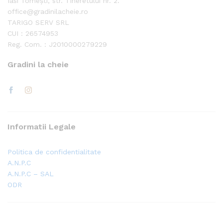
Iasi Tomești, str. Tineretului nr. 2.
office@gradinilacheie.ro
TARIGO SERV SRL
CUI : 26574953
Reg. Com. : J2010000279229
Gradini la cheie
Informatii Legale
Politica de confidentialitate
A.N.P.C
A.N.P.C – SAL
ODR