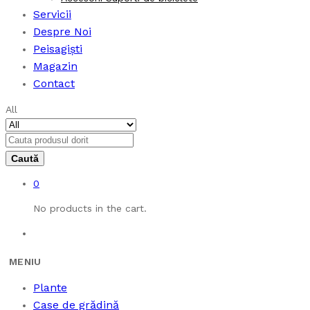
Servicii
Despre Noi
Peisagiști
Magazin
Contact
All
0
No products in the cart.
Plante
Case de grădină