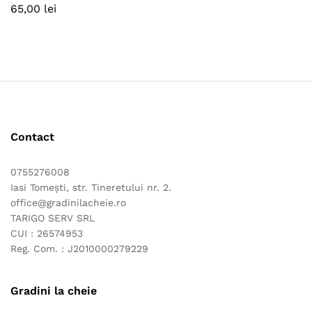
65,00
lei
ț
ț
nim
xim
Contact
0755276008
Iasi Tomești, str. Tineretului nr. 2.
office@gradinilacheie.ro
TARIGO SERV SRL
CUI : 26574953
Reg. Com. : J2010000279229
Gradini la cheie