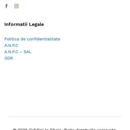
Informatii Legale
Politica de confidentialitate
A.N.P.C
A.N.P.C – SAL
ODR
© 2026 Grădini la Cheie. Toate drepturile rezervate.