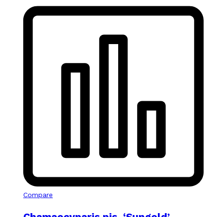
Compare
Chamaecyparis pis. ‘Sungold’