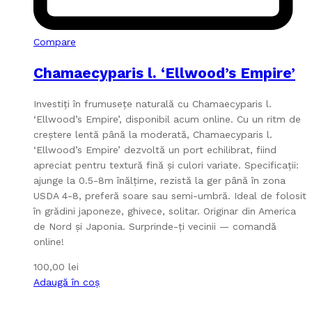
Compare
Chamaecyparis l. ‘Ellwood’s Empire’
Investiți în frumusețe naturală cu Chamaecyparis l.
‘Ellwood’s Empire’, disponibil acum online. Cu un ritm de
creștere lentă până la moderată, Chamaecyparis l.
‘Ellwood’s Empire’ dezvoltă un port echilibrat, fiind
apreciat pentru textură fină și culori variate. Specificații:
ajunge la 0.5-8m înălțime, rezistă la ger până în zona
USDA 4-8, preferă soare sau semi-umbră. Ideal de folosit
în grădini japoneze, ghivece, solitar. Originar din America
de Nord și Japonia. Surprinde-ți vecinii — comandă
online!
100,00
lei
Adaugă în coș