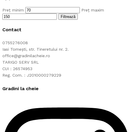
Preț minim
Preț maxim
Filtrează
Contact
0755276008
Iasi Tomești, str. Tineretului nr. 2.
office@gradinilacheie.ro
TARIGO SERV SRL
CUI : 26574953
Reg. Com. : J2010000279229
Gradini la cheie