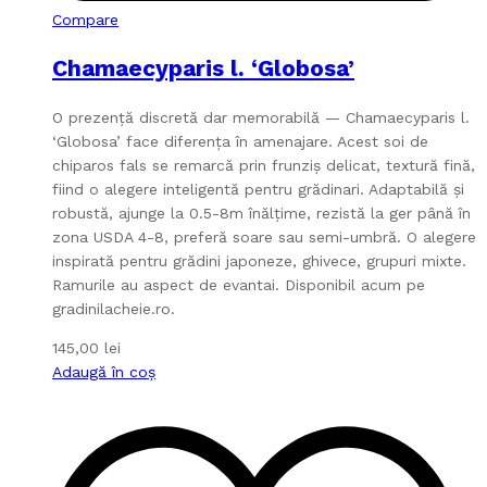
Compare
Chamaecyparis l. ‘Globosa’
O prezență discretă dar memorabilă — Chamaecyparis l.
‘Globosa’ face diferența în amenajare. Acest soi de
chiparos fals se remarcă prin frunziș delicat, textură fină,
fiind o alegere inteligentă pentru grădinari. Adaptabilă și
robustă, ajunge la 0.5-8m înălțime, rezistă la ger până în
zona USDA 4-8, preferă soare sau semi-umbră. O alegere
inspirată pentru grădini japoneze, ghivece, grupuri mixte.
Ramurile au aspect de evantai. Disponibil acum pe
gradinilacheie.ro.
145,00
lei
Adaugă în coș