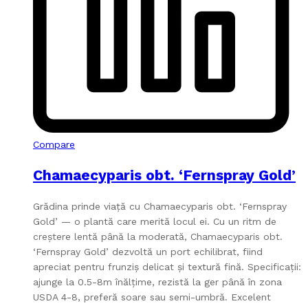
Compare
Chamaecyparis obt. ‘Fernspray Gold’
Grădina prinde viață cu Chamaecyparis obt. ‘Fernspray
Gold’ — o plantă care merită locul ei. Cu un ritm de
creștere lentă până la moderată, Chamaecyparis obt.
‘Fernspray Gold’ dezvoltă un port echilibrat, fiind
apreciat pentru frunziș delicat și textură fină. Specificații:
ajunge la 0.5-8m înălțime, rezistă la ger până în zona
USDA 4-8, preferă soare sau semi-umbră. Excelent