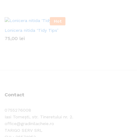
ț
xim
Hot
Lonicera nitida ‘Tidy Tips’
75,00
lei
Contact
0755276008
Iasi Tomești, str. Tineretului nr. 2.
office@gradinilacheie.ro
TARIGO SERV SRL