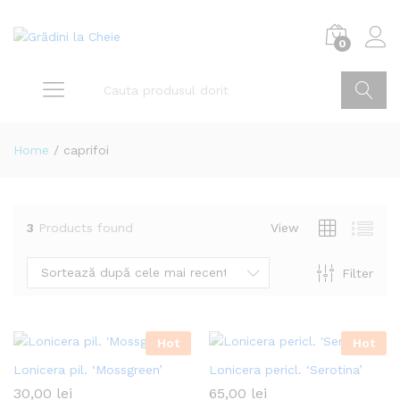
0
Home
/
caprifoi
3
Products found
View
Sortează după cele mai recente
Filter
Hot
Hot
Lonicera pil. ‘Mossgreen’
Lonicera pericl. ‘Serotina’
30,00
lei
65,00
lei