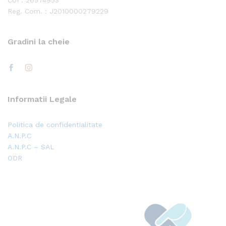
CUI : 26574953
Reg. Com. : J2010000279229
Gradini la cheie
Informatii Legale
Politica de confidentialitate
A.N.P.C
A.N.P.C – SAL
ODR