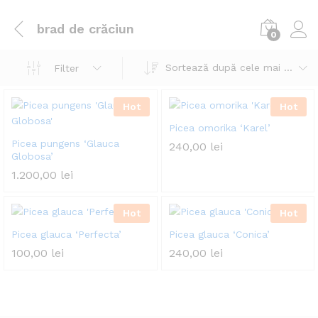
brad de crăciun
0
Sortează după cele mai recente
Filter
Hot
Hot
Picea omorika ‘Karel’
Picea pungens ‘Glauca
240,00
lei
Globosa’
1.200,00
lei
Hot
Hot
Picea glauca ‘Perfecta’
Picea glauca ‘Conica’
100,00
lei
240,00
lei