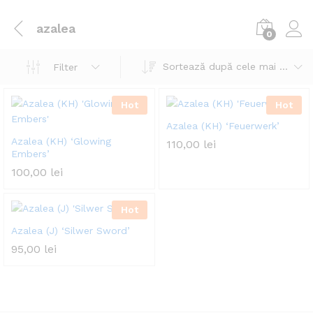
azalea
0
Sortează după cele mai recente
Filter
Hot
Hot
Azalea (KH) ‘Feuerwerk’
Azalea (KH) ‘Glowing
110,00
lei
Embers’
100,00
lei
Hot
Azalea (J) ‘Silwer Sword’
95,00
lei