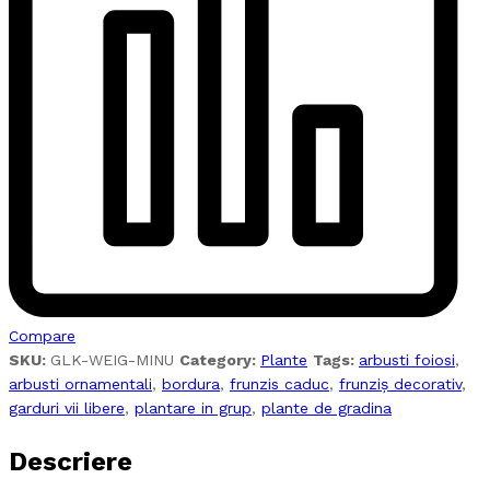
Compare
SKU:
GLK-WEIG-MINU
Category:
Plante
Tags:
arbusti foiosi
,
arbusti ornamentali
,
bordura
,
frunzis caduc
,
frunziș decorativ
,
garduri vii libere
,
plantare in grup
,
plante de gradina
Descriere