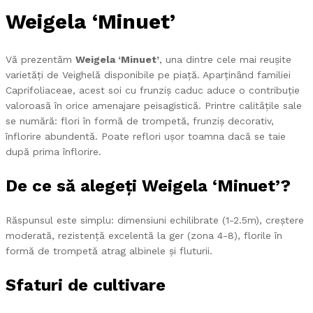
Weigela ‘Minuet’
Vă prezentăm
Weigela ‘Minuet’
, una dintre cele mai reușite
varietăți de Veighelă disponibile pe piață. Aparținând familiei
Caprifoliaceae, acest soi cu frunziș caduc aduce o contribuție
valoroasă în orice amenajare peisagistică. Printre calitățile sale
se numără: flori în formă de trompetă, frunziș decorativ,
înflorire abundentă. Poate reflori ușor toamna dacă se taie
după prima înflorire.
De ce să alegeți Weigela ‘Minuet’?
Răspunsul este simplu: dimensiuni echilibrate (1-2.5m), creștere
moderată, rezistență excelentă la ger (zona 4-8), florile în
formă de trompetă atrag albinele și fluturii.
Sfaturi de cultivare