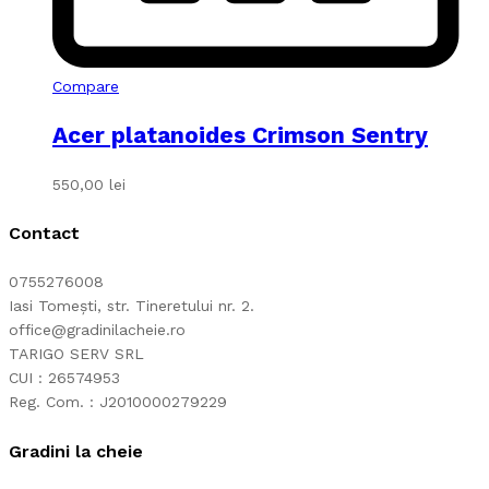
Compare
Acer platanoides Crimson Sentry
550,00
lei
Contact
0755276008
Iasi Tomești, str. Tineretului nr. 2.
office@gradinilacheie.ro
TARIGO SERV SRL
CUI : 26574953
Reg. Com. : J2010000279229
Gradini la cheie