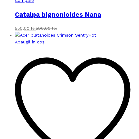
Compare
Catalpa bignonioides Nana
550,00
lei
590,00
lei
Hot
Adaugă în coș