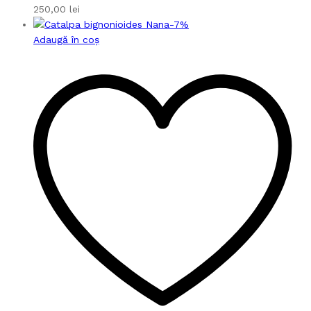
250,00
lei
-
7
%
Adaugă în coș