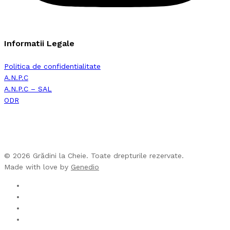
Informatii Legale
Politica de confidentialitate
A.N.P.C
A.N.P.C – SAL
ODR
© 2026 Grădini la Cheie. Toate drepturile rezervate.
Made with love by
Genedio