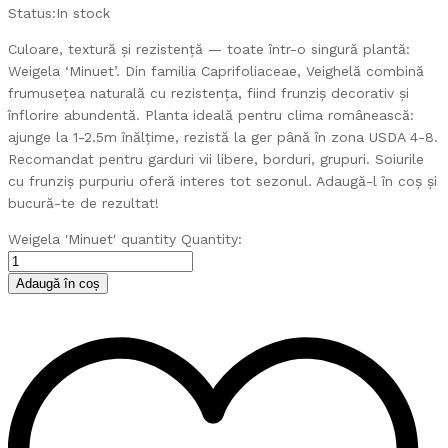
Status:
In stock
Culoare, textură și rezistență — toate într-o singură plantă:
Weigela ‘Minuet’. Din familia Caprifoliaceae, Veighelă combină
frumusețea naturală cu rezistența, fiind frunziș decorativ și
înflorire abundentă. Planta ideală pentru clima românească:
ajunge la 1-2.5m înălțime, rezistă la ger până în zona USDA 4-8.
Recomandat pentru garduri vii libere, borduri, grupuri. Soiurile
cu frunziș purpuriu oferă interes tot sezonul. Adaugă-l în coș și
bucură-te de rezultat!
Weigela 'Minuet' quantity
Quantity:
Adaugă în coș