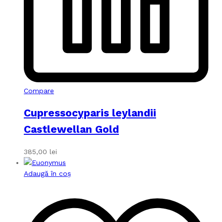
Compare
Cupressocyparis leylandii
Castlewellan Gold
385,00
lei
Adaugă în coș