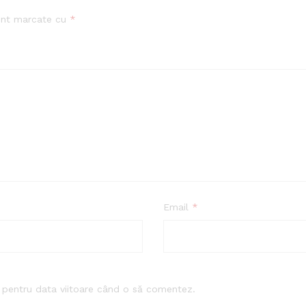
sunt marcate cu
*
Email
*
r pentru data viitoare când o să comentez.