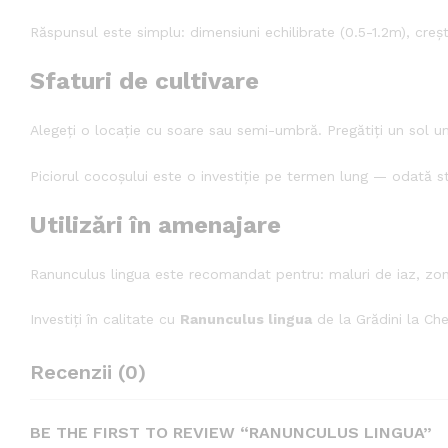
Răspunsul este simplu: dimensiuni echilibrate (0.5-1.2m), creșt
Sfaturi de cultivare
Alegeți o locație cu soare sau semi-umbră. Pregătiți un sol um
Piciorul cocoșului este o investiție pe termen lung — odată st
Utilizări în amenajare
Ranunculus lingua este recomandat pentru: maluri de iaz, zone 
Investiți în calitate cu
Ranunculus lingua
de la Grădini la Che
Recenzii (0)
BE THE FIRST TO REVIEW “RANUNCULUS LINGUA”