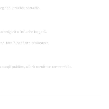
ginea iazurilor naturale.
t asigură o înflorire bogată.
or, fără a necesita replantare.
 spații publice, oferă rezultate remarcabile.