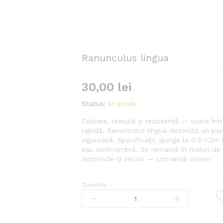
Ranunculus lingua
30,00
lei
Status:
In stock
Culoare, textură și rezistență — toate înt
rapidă, Ranunculus lingua dezvoltă un port
viguroasă. Specificații: ajunge la 0.5-1.2
sau semi-umbră. Se remarcă în maluri de i
Surprinde-ți vecinii — comandă online!
Quantity:
Ranunculus
lingua
quantity