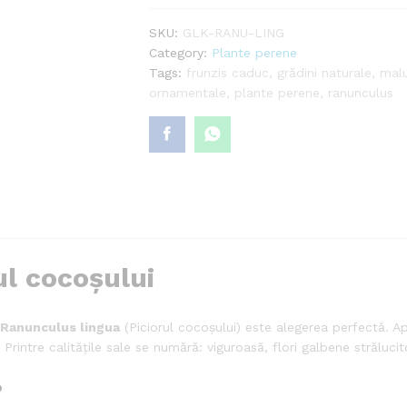
SKU:
GLK-RANU-LING
Category:
Plante perene
Tags:
frunzis caduc
,
grădini naturale
,
malu
ornamentale
,
plante perene
,
ranunculus
l cocoșului
Ranunculus lingua
(Piciorul cocoșului) este alegerea perfectă. A
Printre calitățile sale se numără: viguroasă, flori galbene străluc
?