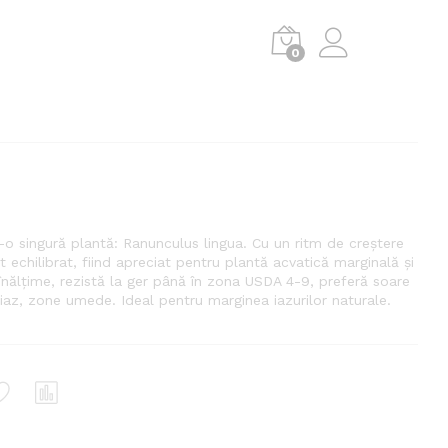
0
r-o singură plantă: Ranunculus lingua. Cu un ritm de creștere
 echilibrat, fiind apreciat pentru plantă acvatică marginală și
m înălțime, rezistă la ger până în zona USDA 4-9, preferă soare
az, zone umede. Ideal pentru marginea iazurilor naturale.