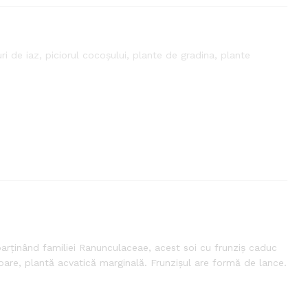
ri de iaz
,
piciorul cocoșului
,
plante de gradina
,
plante
parținând familiei Ranunculaceae, acest soi cu frunziș caduc
itoare, plantă acvatică marginală. Frunzișul are formă de lance.