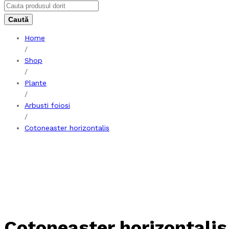
Home
/
Shop
/
Plante
/
Arbusti foiosi
/
Cotoneaster horizontalis
Cotoneaster horizontalis