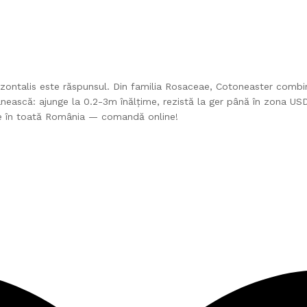
zontalis este răspunsul. Din familia Rosaceae, Cotoneaster combină
ească: ajunge la 0.2-3m înălțime, rezistă la ger până în zona USDA 
rare în toată România — comandă online!