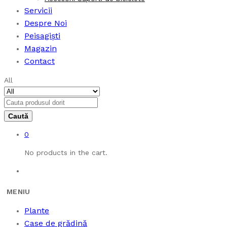
Servicii
Despre Noi
Peisagiști
Magazin
Contact
All
0
No products in the cart.
Plante
Case de grădină