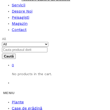
Servicii
Despre Noi
Peisagiști
Magazin
Contact
All
0
No products in the cart.
Plante
Case de grădină