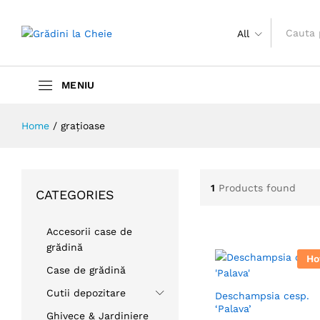
All
Home
/
grațioase
1
Products found
CATEGORIES
Accesorii case de
grădină
Ho
Case de grădină
Cutii depozitare
Deschampsia cesp.
‘Palava’
Ghivece & Jardiniere