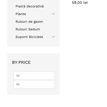
59,00
59,00
lei
lei
Piatră decorativă
Plante
Rulouri de gazon
Rulouri Sedum
Suporti Biciclete
BY PRICE
Preț
Preț
minim
maxim