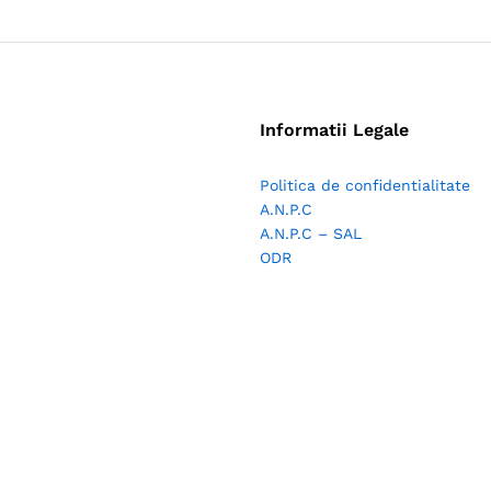
Informatii Legale
Politica de confidentialitate
A.N.P.C
A.N.P.C – SAL
ODR