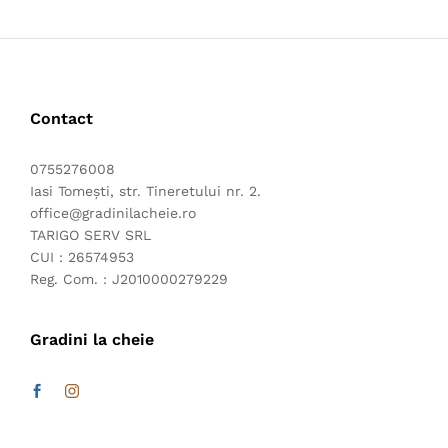
Contact
0755276008
Iasi Tomești, str. Tineretului nr. 2.
office@gradinilacheie.ro
TARIGO SERV SRL
CUI : 26574953
Reg. Com. : J2010000279229
Gradini la cheie