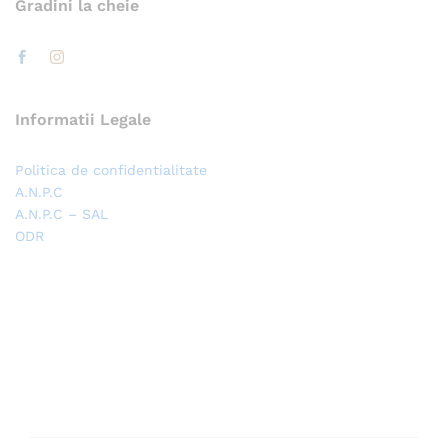
Gradini la cheie
Informatii Legale
Politica de confidentialitate
A.N.P.C
A.N.P.C – SAL
ODR