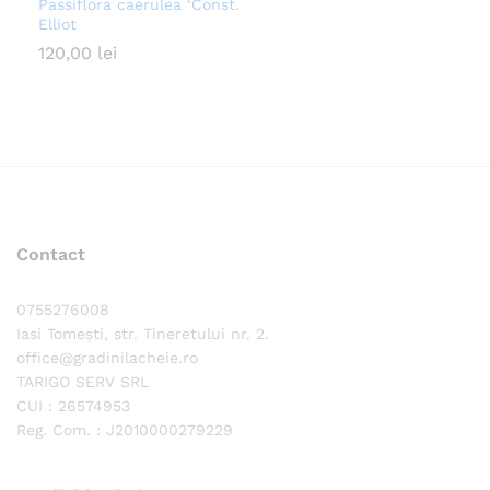
Passiflora caerulea ‘Const.
Elliot
120,00
lei
Contact
0755276008
Iasi Tomești, str. Tineretului nr. 2.
office@gradinilacheie.ro
TARIGO SERV SRL
CUI : 26574953
Reg. Com. : J2010000279229