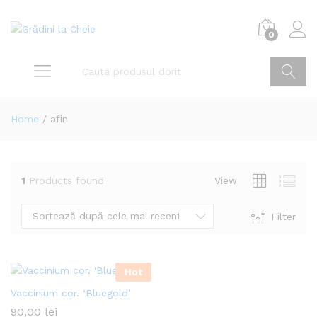
0
Home
/
afin
1
Products found
View
Sortează după cele mai recente
Filter
Hot
Vaccinium cor. ‘Bluegold’
90,00
lei