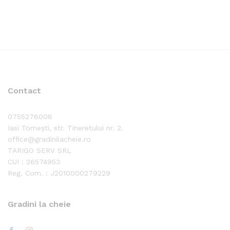
Contact
0755276008
Iasi Tomești, str. Tineretului nr. 2.
office@gradinilacheie.ro
TARIGO SERV SRL
CUI : 26574953
Reg. Com. : J2010000279229
Gradini la cheie