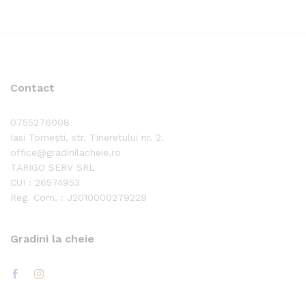
la
până
1.4
la
3.500,00 lei
Contact
0755276008
Iasi Tomești, str. Tineretului nr. 2.
office@gradinilacheie.ro
TARIGO SERV SRL
CUI : 26574953
Reg. Com. : J2010000279229
Gradini la cheie