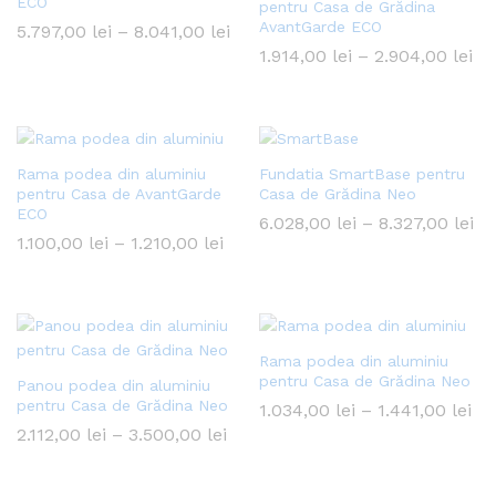
ECO
pentru Casa de Grădina
ț
AvantGarde ECO
Interval
5.797,00
lei
–
8.041,00
lei
de
Int
1.914,00
lei
–
2.904,00
lei
xim
prețuri:
de
5.797,00 lei
pr
până
1.9
la
pâ
8.041,00 lei
la
2.
Rama podea din aluminiu
Fundatia SmartBase pentru
pentru Casa de AvantGarde
Casa de Grădina Neo
ECO
In
6.028,00
lei
–
8.327,00
lei
de
Interval
1.100,00
lei
–
1.210,00
lei
pr
de
6.
prețuri:
pâ
1.100,00 lei
la
până
8.
la
1.210,00 lei
Rama podea din aluminiu
pentru Casa de Grădina Neo
Panou podea din aluminiu
pentru Casa de Grădina Neo
Int
1.034,00
lei
–
1.441,00
lei
de
Interval
2.112,00
lei
–
3.500,00
lei
pre
de
1.0
prețuri:
pâ
2.112,00 lei