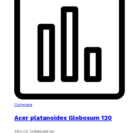
Compare
Acer platanoides Globosum 120
490,00
lei
550,00
lei