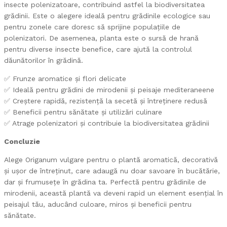
insecte polenizatoare, contribuind astfel la biodiversitatea
grădinii. Este o alegere ideală pentru grădinile ecologice sau
pentru zonele care doresc să sprijine populațiile de
polenizatori. De asemenea, planta este o sursă de hrană
pentru diverse insecte benefice, care ajută la controlul
dăunătorilor în grădină.
✅ Frunze aromatice și flori delicate
✅ Ideală pentru grădini de mirodenii și peisaje mediteraneene
✅ Creștere rapidă, rezistență la secetă și întreținere redusă
✅ Beneficii pentru sănătate și utilizări culinare
✅ Atrage polenizatori și contribuie la biodiversitatea grădinii
Concluzie
Alege Origanum vulgare pentru o plantă aromatică, decorativă
și ușor de întreținut, care adaugă nu doar savoare în bucătărie,
dar și frumusețe în grădina ta. Perfectă pentru grădinile de
mirodenii, această plantă va deveni rapid un element esențial în
peisajul tău, aducând culoare, miros și beneficii pentru
sănătate.