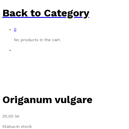
Back to
Category
0
No products in the cart.
Origanum vulgare
30,00
lei
Status:
In stock