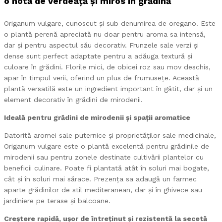
o notă de verdeață și miros în grădină
Origanum vulgare, cunoscut și sub denumirea de oregano. Este
o plantă perenă apreciată nu doar pentru aroma sa intensă,
dar și pentru aspectul său decorativ. Frunzele sale verzi și
dense sunt perfect adaptate pentru a adăuga textură și
culoare în grădini. Florile mici, de obicei roz sau mov deschis,
apar în timpul verii, oferind un plus de frumusețe. Această
plantă versatilă este un ingredient important în gătit, dar și un
element decorativ în grădini de mirodenii.
Ideală pentru grădini de mirodenii și spații aromatice
Datorită aromei sale puternice și proprietăților sale medicinale,
Origanum vulgare este o plantă excelentă pentru grădinile de
mirodenii sau pentru zonele destinate cultivării plantelor cu
beneficii culinare. Poate fi plantată atât în soluri mai bogate,
cât și în soluri mai sărace. Prezența sa adaugă un farmec
aparte grădinilor de stil mediteranean, dar și în ghivece sau
jardiniere pe terase și balcoane.
Creștere rapidă, ușor de întreținut și rezistentă la secetă