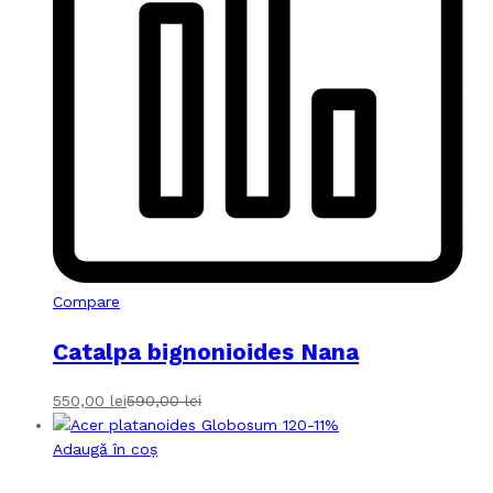
Compare
Catalpa bignonioides Nana
550,00
lei
590,00
lei
-
11
%
Adaugă în coș