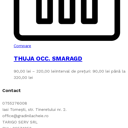
Compare
THUJA OCC. SMARAGD
90,00
lei
–
320,00
lei
Interval de prețuri: 90,00 lei până la
320,00 lei
Contact
0755276008
Iasi Tomești, str. Tineretului nr. 2.
office@gradinilacheie.ro
TARIGO SERV SRL