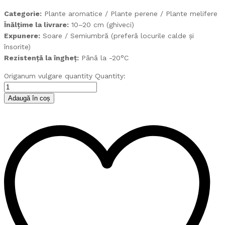
Categorie:
Plante aromatice / Plante perene / Plante melifere
Înălțime la livrare:
10–20 cm (ghiveci)
Expunere:
Soare / Semiumbră (preferă locurile calde și
însorite)
Rezistență la îngheț:
Până la -20°C
Origanum vulgare quantity
Quantity:
Adaugă în coș