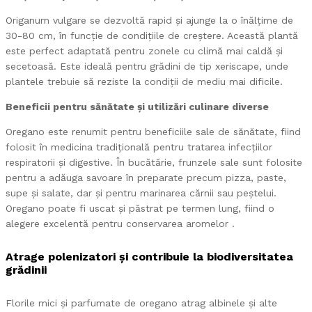
Origanum vulgare se dezvoltă rapid și ajunge la o înălțime de
30-80 cm, în funcție de condițiile de creștere. Această plantă
este perfect adaptată pentru zonele cu climă mai caldă și
secetoasă. Este ideală pentru grădini de tip xeriscape, unde
plantele trebuie să reziste la condiții de mediu mai dificile.
Beneficii pentru sănătate și utilizări culinare diverse
Oregano este renumit pentru beneficiile sale de sănătate, fiind
folosit în medicina tradițională pentru tratarea infecțiilor
respiratorii și digestive. În bucătărie, frunzele sale sunt folosite
pentru a adăuga savoare în preparate precum pizza, paste,
supe și salate, dar și pentru marinarea cărnii sau peștelui.
Oregano poate fi uscat și păstrat pe termen lung, fiind o
alegere excelentă pentru conservarea aromelor .
Atrage polenizatori și contribuie la biodiversitatea
grădinii
Florile mici și parfumate de oregano atrag albinele și alte