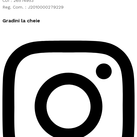
CUI : 26574953
Reg. Com. : J2010000279229
Gradini la cheie