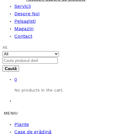
Servicii
Despre Noi
Peisagiști
Magazin
Contact
All
0
No products in the cart.
Plante
Case de grădină