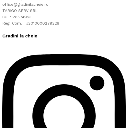
office@gradinilacheie.ro
TARIGO SERV SRL
CUI : 26574953
Reg. Com. : J2010000279229
Gradini la cheie