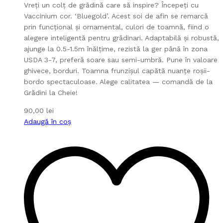
Vreți un colț de grădină care să inspire? Începeți cu
Vaccinium cor. ‘Bluegold’. Acest soi de afin se remarcă
prin funcțional și ornamental, culori de toamnă, fiind o
alegere inteligentă pentru grădinari. Adaptabilă și robustă,
ajunge la 0.5-1.5m înălțime, rezistă la ger până în zona
USDA 3-7, preferă soare sau semi-umbră. Pune în valoare
ghivece, borduri. Toamna frunzișul capătă nuanțe roșii-
bordo spectaculoase. Alege calitatea — comandă de la
Grădini la Cheie!
90,00
lei
Adaugă în coș